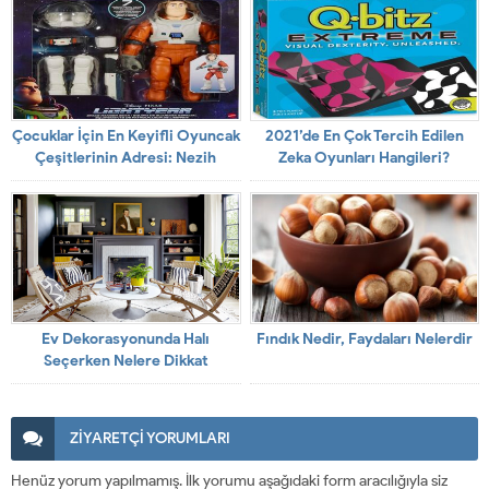
Çocuklar İçin En Keyifli Oyuncak
2021’de En Çok Tercih Edilen
Çeşitlerinin Adresi: Nezih
Zeka Oyunları Hangileri?
Ev Dekorasyonunda Halı
Fındık Nedir, Faydaları Nelerdir
Seçerken Nelere Dikkat
Etmeliyiz?
ZİYARETÇİ YORUMLARI
Henüz yorum yapılmamış. İlk yorumu aşağıdaki form aracılığıyla siz