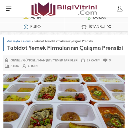
Dizel Jeneratörler
ALTIN
DOLAR
EURO
İSTANBUL
°C
Anasayfa
»
Genel
»
Tabldot Yemek Firmalarının Çalışma Prensibi
Tabldot Yemek Firmalarının Çalışma Prensibi
GENEL
/
GÜNCEL
/
MANŞET
/
YEMEK TARIFLERI
29 KASIM
0
3.034
ADMIN