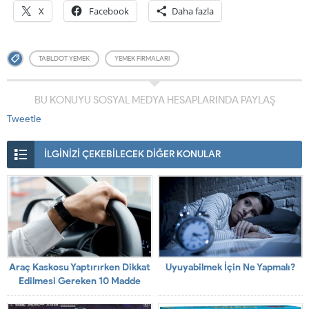
X
Facebook
Daha fazla
TABLDOT YEMEK
YEMEK FIRMALARI
BU KONUYU SOSYAL MEDYA HESAPLARINDA PAYLAŞ
Tweetle
İLGİNİZİ ÇEKEBİLECEK DİĞER KONULAR
Araç Kaskosu Yaptırırken Dikkat
Uyuyabilmek İçin Ne Yapmalı?
Edilmesi Gereken 10 Madde