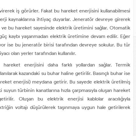
evirerek iş görürler. Fakat bu hareket enerjisini kullanabilmesi
nerji kaynaklarına ihtiyaç duyarlar. Jeneratör devreye girerek
 ve bu hareket sayesinde elektrik üretimini sağlar. Otomatik
 güç kaybı yaşanmadan elektrik üretimine devam edilir. Eğer
ıyor ise bu jeneratör birisi tarafından devreye sokulur. Bu tür
yacı olan yerler tarafından kullanılır.
se hareket enerjisini daha farklı yollardan sağlar. Termik
llanılarak kazandaki su buhar haline getirilir. Basınçlı buhar ise
areket enerjisi) meydana getirir. Bu sayede elektrik üretilmiş
aki suyun türbinin kanatlarına hızla çarpmasıyla oluşan hareket
irilir. Oluşan bu elektrik enerjisi kablolar aracılığıyla
ktriğin voltajı düşürülerek taşınmaya uygun hale getirilerek