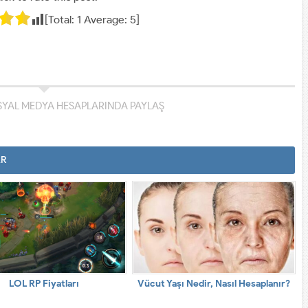
[Total:
1
Average:
5
]
YAL MEDYA HESAPLARINDA PAYLAŞ
AR
LOL RP Fiyatları
Vücut Yaşı Nedir, Nasıl Hesaplanır?