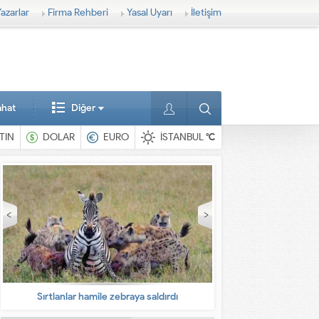
azarlar
Firma Rehberi
Yasal Uyarı
İletişim
ahat
Diğer
TIN
DOLAR
EURO
İSTANBUL
°C
Sırtlanlar hamile zebraya saldırdı
En ilginç 