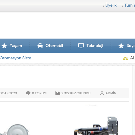
Üyelik
Tüm Y
Yaşam
Otomobil
Teknoloji
Sey
AL
 OCAK
2023
0
YORUM
2.322
KEZ OKUNDU
ADMIN