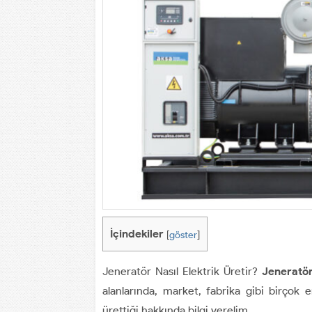
İçindekiler
[
göster
]
Jeneratör Nasıl Elektrik Üretir?
Jeneratö
alanlarında, market, fabrika gibi birçok e
ürettiği hakkında bilgi verelim.