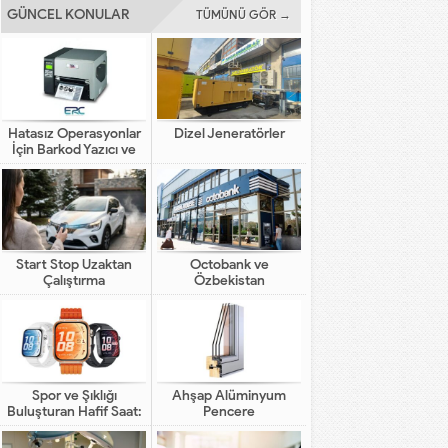
GÜNCEL KONULAR
TÜMÜNÜ GÖR →
Hatasız Operasyonlar
Dizel Jeneratörler
İçin Barkod Yazıcı ve
Otomasyon Sistemleri
Start Stop Uzaktan
Octobank ve
Çalıştırma
Özbekistan
Bankalarının Dijital
Finansal Altyapının
Gelişimindeki Yeni Rolü
Spor ve Şıklığı
Ahşap Alüminyum
Buluşturan Hafif Saat:
Pencere
HUAWEI WATCH FIT 5
Pro