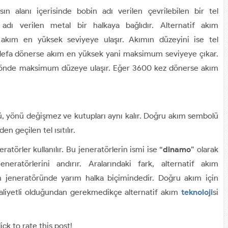
sın alanı içerisinde bobin adı verilen çevrilebilen bir tel
adı verilen metal bir halkaya bağlıdır. Alternatif akım
i akım en yüksek seviyeye ulaşır. Akımın düzeyini ise tel
0 defa dönerse akım en yüksek yani maksimum seviyeye çıkar.
yönde maksimum düzeye ulaşır. Eğer 3600 kez dönerse akım
 yönü değişmez ve kutupları aynı kalır. Doğru akım sembolü
en geçilen tel ısıtılır.
atörler kullanılır. Bu jeneratörlerin ismi ise “
dinamo
” olarak
jeneratörlerini andırır. Aralarındaki fark, alternatif akım
 jeneratöründe yarım halka biçimindedir. Doğru akım için
maliyetli olduğundan gerekmedikçe alternatif akım
teknoloji
si
ick to rate this post!