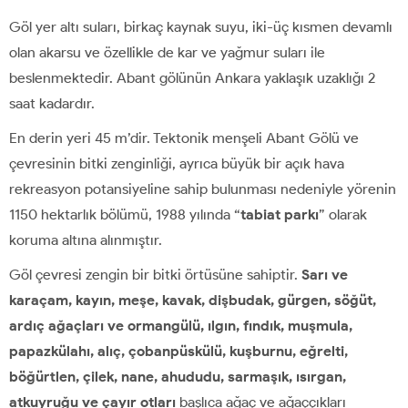
Göl yer altı suları, birkaç kaynak suyu, iki-üç kısmen devamlı
olan akarsu ve özellikle de kar ve yağmur suları ile
beslenmektedir. Abant gölünün Ankara yaklaşık uzaklığı 2
saat kadardır.
En derin yeri 45 m’dir. Tektonik menşeli Abant Gölü ve
çevresinin bitki zenginliği, ayrıca büyük bir açık hava
rekreasyon potansiyeline sahip bulunması nedeniyle yörenin
1150 hektarlık bölümü, 1988 yılında “
tabiat parkı
” olarak
koruma altına alınmıştır.
Göl çevresi zengin bir bitki örtüsüne sahiptir.
Sarı ve
karaçam, kayın, meşe, kavak, dişbudak, gürgen, söğüt,
ardıç ağaçları ve ormangülü, ılgın, fındık, muşmula,
papazkülahı, alıç, çobanpüskülü, kuşburnu, eğrelti,
böğürtlen, çilek, nane, ahududu, sarmaşık, ısırgan,
atkuyruğu ve çayır otları
başlıca ağaç ve ağaççıkları