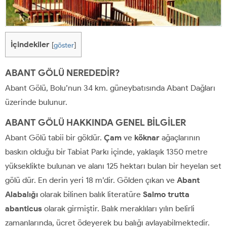
İçindekiler
[
göster
]
ABANT GÖLÜ NEREDEDİR?
Abant Gölü, Bolu’nun 34 km. güneybatısında Abant Dağları
üzerinde bulunur.
ABANT GÖLÜ HAKKINDA GENEL BİLGİLER
Abant Gölü tabii bir göldür.
Çam
ve
köknar
ağaçlarının
baskın olduğu bir Tabiat Parkı içinde, yaklaşık 1350 metre
yükseklikte bulunan ve alanı 125 hektarı bulan bir heyelan set
gölü dür. En derin yeri 18 m’dir. Gölden çıkan ve
Abant
Alabalığı
olarak bilinen balık literatüre
Salmo trutta
abanticus
olarak girmiştir. Balık meraklıları yılın belirli
zamanlarında, ücret ödeyerek bu balığı avlayabilmektedir.