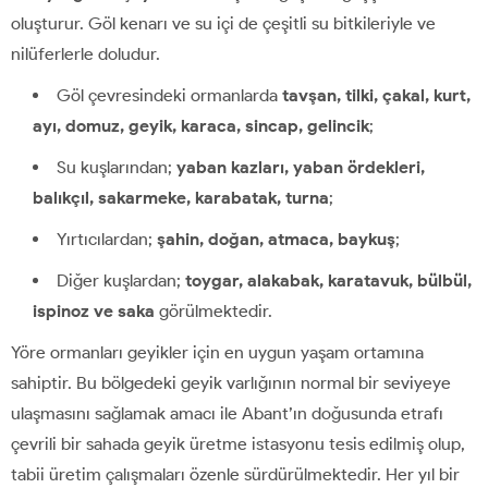
oluşturur. Göl kenarı ve su içi de çeşitli su bitkileriyle ve
nilüferlerle doludur.
Göl çevresindeki ormanlarda
tavşan, tilki, çakal, kurt,
ayı, domuz, geyik, karaca, sincap, gelincik
;
Su kuşlarından;
yaban kazları, yaban ördekleri,
balıkçıl, sakarmeke, karabatak, turna
;
Yırtıcılardan;
şahin, doğan, atmaca, baykuş
;
Diğer kuşlardan;
toygar, alakabak, karatavuk, bülbül,
ispinoz ve saka
görülmektedir.
Yöre ormanları geyikler için en uygun yaşam ortamına
sahiptir. Bu bölgedeki geyik varlığının normal bir seviyeye
ulaşmasını sağlamak amacı ile Abant’ın doğusunda etrafı
çevrili bir sahada geyik üretme istasyonu tesis edilmiş olup,
tabii üretim çalışmaları özenle sürdürülmektedir. Her yıl bir