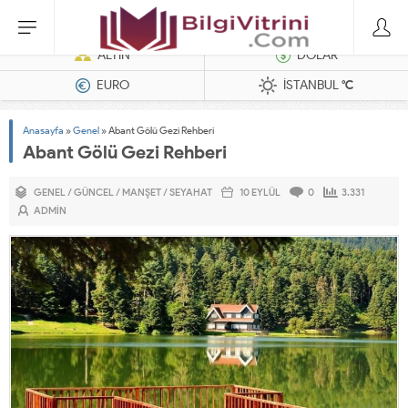
Dizel Jeneratörler
ALTIN
DOLAR
EURO
İSTANBUL
°C
Anasayfa
»
Genel
»
Abant Gölü Gezi Rehberi
Abant Gölü Gezi Rehberi
GENEL
/
GÜNCEL
/
MANŞET
/
SEYAHAT
10 EYLÜL
0
3.331
ADMIN