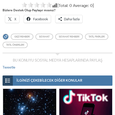
[Total:
0
Average:
0
]
Bizlere Destek Olup Paylaşır mısınız?
X
Facebook
Daha fazla
GEZI REHBERI
SEYAHAT
SEYAHAT REHBERI
TATIL FIKIRLERI
TATIL ÖNERILERI
BU KONUYU SOSYAL MEDYA HESAPLARINDA PAYLAŞ
Tweetle
İLGİNİZİ ÇEKEBİLECEK DİĞER KONULAR