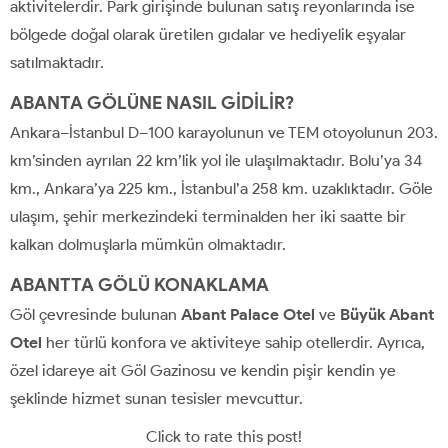
aktivitelerdir. Park girişinde bulunan satış reyonlarında ise
bölgede doğal olarak üretilen gıdalar ve hediyelik eşyalar
satılmaktadır.
ABANTA GÖLÜNE NASIL GİDİLİR?
Ankara–İstanbul D–100 karayolunun ve TEM otoyolunun 203.
km’sinden ayrılan 22 km’lik yol ile ulaşılmaktadır. Bolu’ya 34
km., Ankara’ya 225 km., İstanbul’a 258 km. uzaklıktadır. Göle
ulaşım, şehir merkezindeki terminalden her iki saatte bir
kalkan dolmuşlarla mümkün olmaktadır.
ABANTTA GÖLÜ KONAKLAMA
Göl çevresinde bulunan
Abant Palace Otel
ve
Büyük Abant
Otel
her türlü konfora ve aktiviteye sahip otellerdir. Ayrıca,
özel idareye ait Göl Gazinosu ve kendin pişir kendin ye
şeklinde hizmet sunan tesisler mevcuttur.
Click to rate this post!