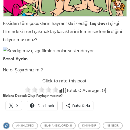
Eskiden tüm çocukların hayranlıkla izlediği
taş devri
çizgi
filmindeki fred çakmaktaş karakterini kimin seslendirdiğini
biliyor musunuz?
Sezai Aydın
Ne o! Şaşırdınız mı?
Click to rate this post!
[Total:
0
Average:
0
]
Bizlere Destek Olup Paylaşır mısınız?
X
Facebook
Daha fazla
ANSIKLOPEDI
BILGI ANSIKLOPEDISI
KIM KIMDIR
NE NEDIR