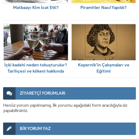
Matbaayı Kim İcat Etti?
Piramitler Nasıl Yapıldı?
İçki kadehi neden tokuşturulur?
Kopernik’in Çalışmaları ve
Tarihçesi ve kökeni hakkında
Eğitimi
bilgi
ZİYARETÇİ YORUMLARI
Henüz yorum yapılmamış. İlk yorumu aşağıdaki form aracılığıyla siz
yapabilirsiniz.
BİR YORUM YAZ