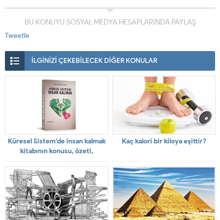
BU KONUYU SOSYAL MEDYA HESAPLARINDA PAYLAŞ
Tweetle
İLGİNİZİ ÇEKEBİLECEK DİĞER KONULAR
Küresel Sistem’de insan kalmak
Kaç kalori bir kiloya eşittir?
kitabının konusu, özeti,
yorumları ve yazarı