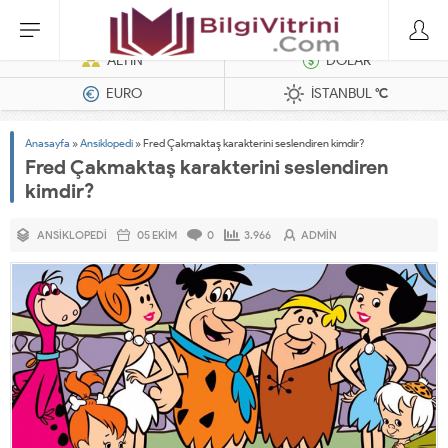
Hatasız Operasyonlar İçin Barkod Yazıcı ve Otomasyon Sistemleri
ALTIN
DOLAR
EURO
İSTANBUL
°C
Anasayfa
»
Ansiklopedi
»
Fred Çakmaktaş karakterini seslendiren kimdir?
Fred Çakmaktaş karakterini seslendiren
kimdir?
ANSIKLOPEDI
05 EKIM
0
3.966
ADMIN