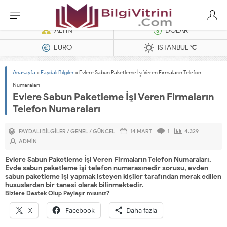
Dizel Jeneratörler
ALTIN
DOLAR
EURO
İSTANBUL
°C
Anasayfa
»
Faydalı Bilgiler
»
Evlere Sabun Paketleme İşi Veren Firmaların Telefon
Numaraları
Evlere Sabun Paketleme İşi Veren Firmaların
Telefon Numaraları
FAYDALI BILGILER
/
GENEL
/
GÜNCEL
14 MART
1
4.329
ADMIN
Evlere Sabun Paketleme İşi Veren Firmaların Telefon Numaraları.
Evde sabun paketleme işi telefon numarasınedir sorusu, evden
sabun paketleme işi yapmak isteyen kişiler tarafından merak edilen
hususlardan bir tanesi olarak bilinmektedir.
Bizlere Destek Olup Paylaşır mısınız?
X
Facebook
Daha fazla