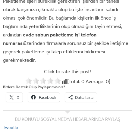
Paketleme işleri süreklilik gerektiren işlerden bir tanesi
olarak karşımıza çıkmakta olup bu işte insanların sabırlı
olması çok önemlidir. Bu bağlamda kişilerin ilk önce iş
bağlamında yeterliliklerinin olup olmadığını tayin etmesi,
ardından
evde sabun paketleme işi telefon
numarası
üzerinden firmalarla sorunsuz bir şekilde iletişime
geçerek paketleme işi talep ettiklerini bildirmesi
gerekmektedir.
Click to rate this post!
[Total:
0
Average:
0
]
Bizlere Destek Olup Paylaşır mısınız?
X
Facebook
Daha fazla
BU KONUYU SOSYAL MEDYA HESAPLARINDA PAYLAŞ
Tweetle