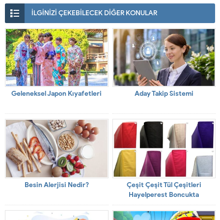
İLGİNİZİ ÇEKEBİLECEK DİĞER KONULAR
Geleneksel Japon Kıyafetleri
Aday Takip Sistemi
Besin Alerjisi Nedir?
Çeşit Çeşit Tül Çeşitleri
Hayelperest Boncukta