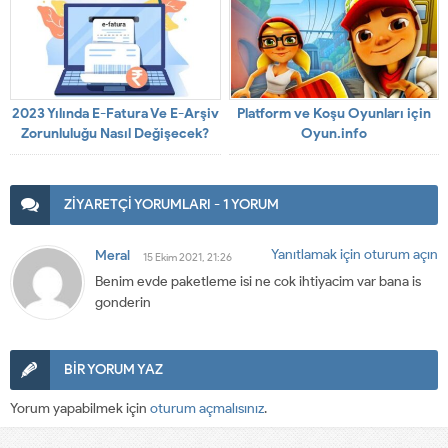
2023 Yılında E-Fatura Ve E-Arşiv
Platform ve Koşu Oyunları için
Zorunluluğu Nasıl Değişecek?
Oyun.info
ZİYARETÇİ YORUMLARI - 1 YORUM
Yanıtlamak için oturum açın
Meral
15 Ekim 2021, 21:26
Benim evde paketleme isi ne cok ihtiyacim var bana is
gonderin
BİR YORUM YAZ
Yorum yapabilmek için
oturum açmalısınız
.