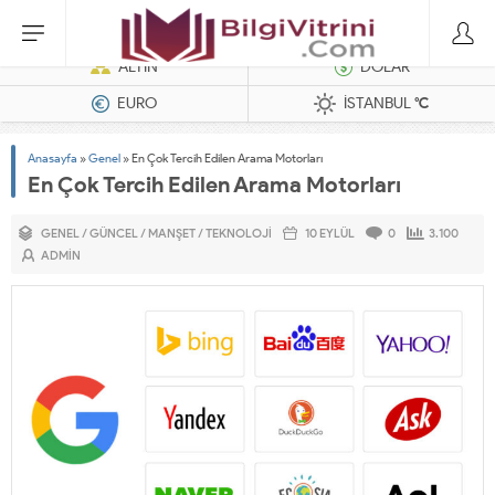
Dizel Jeneratörler
ALTIN
DOLAR
EURO
İSTANBUL
°C
Anasayfa
»
Genel
»
En Çok Tercih Edilen Arama Motorları
En Çok Tercih Edilen Arama Motorları
GENEL
/
GÜNCEL
/
MANŞET
/
TEKNOLOJI
10 EYLÜL
0
3.100
ADMIN