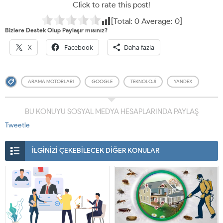
Click to rate this post!
[Total:
0
Average:
0
]
Bizlere Destek Olup Paylaşır mısınız?
X
Facebook
Daha fazla
ARAMA MOTORLARI
GOOGLE
TEKNOLOJI
YANDEX
BU KONUYU SOSYAL MEDYA HESAPLARINDA PAYLAŞ
Tweetle
İLGİNİZİ ÇEKEBİLECEK DİĞER KONULAR