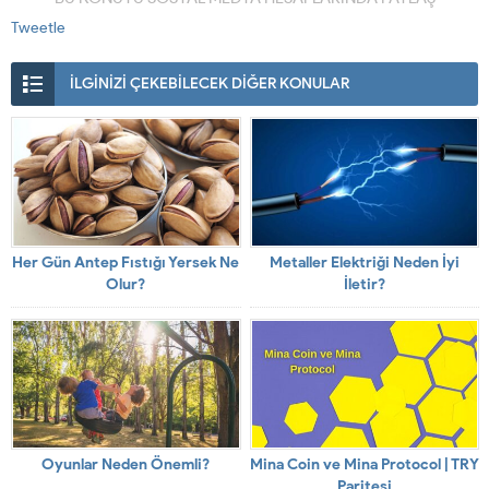
Tweetle
İLGİNİZİ ÇEKEBİLECEK DİĞER KONULAR
Her Gün Antep Fıstığı Yersek Ne
Metaller Elektriği Neden İyi
Olur?
İletir?
Oyunlar Neden Önemli?
Mina Coin ve Mina Protocol | TRY
Paritesi