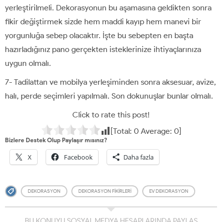
yerleştirilmeli. Dekorasyonun bu aşamasına geldikten sonra
fikir değiştirmek sizde hem maddi kayıp hem manevi bir
yorgunluğa sebep olacaktır. İşte bu sebepten en başta
hazırladığınız pano gerçekten isteklerinize ihtiyaçlarınıza
uygun olmalı.
7- Tadilattan ve mobilya yerleşiminden sonra aksesuar, avize,
halı, perde seçimleri yapılmalı. Son dokunuşlar bunlar olmalı.
Click to rate this post!
[Total:
0
Average:
0
]
Bizlere Destek Olup Paylaşır mısınız?
X
Facebook
Daha fazla
DEKORASYON
DEKORASYON FIKIRLERI
EV DEKORASYON
BU KONUYU SOSYAL MEDYA HESAPLARINDA PAYLAŞ