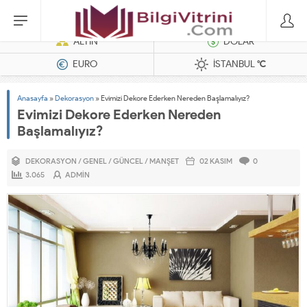
Dizel Jeneratörler
ALTIN
DOLAR
EURO
İSTANBUL
°C
Anasayfa
»
Dekorasyon
»
Evimizi Dekore Ederken Nereden Başlamalıyız?
Evimizi Dekore Ederken Nereden
Başlamalıyız?
DEKORASYON
/
GENEL
/
GÜNCEL
/
MANŞET
02 KASIM
0
3.065
ADMIN