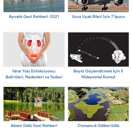
Ayvalık Gezi Rehberi-2021
Ucuz Uçak Bileti İçin 7 İpucu
İdrar Yolu Enfeksiyonu:
Beyni Güçlendirmek İçin 5
Belirtileri, Nedenleri ve Tedavi
Mükemmel Komut
Yöntemleri
Abant Gölü Gezi Rehberi
Osmancık Gölbel Gölü