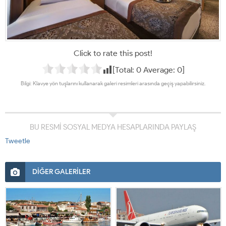
Click to rate this post!
[Total:
0
Average:
0
]
Bilgi: Klavye yön tuşlarını kullanarak galeri resimleri arasında geçiş yapabilirsiniz.
BU RESMİ SOSYAL MEDYA HESAPLARINDA PAYLAŞ
Tweetle
DİĞER GALERİLER