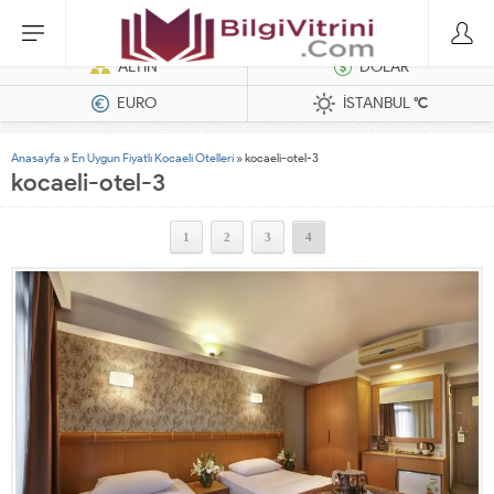
Dizel Jeneratörler
ALTIN
DOLAR
EURO
İSTANBUL
°C
Anasayfa
»
En Uygun Fiyatlı Kocaeli Otelleri
»
kocaeli-otel-3
kocaeli-otel-3
1
2
3
4