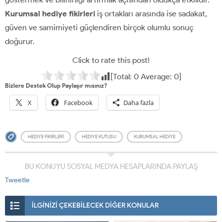
Kurumsal hediye fikirleri
iş ortakları arasında ise sadakat,
güven ve samimiyeti güçlendiren birçok olumlu sonuç
doğurur.
Click to rate this post!
[Total:
0
Average:
0
]
Bizlere Destek Olup Paylaşır mısınız?
X
Facebook
Daha fazla
HEDIYE FIKIRLERI
HEDIYE KUTUSU
KURUMSAL HEDIYE
BU KONUYU SOSYAL MEDYA HESAPLARINDA PAYLAŞ
Tweetle
İLGİNİZİ ÇEKEBİLECEK DİĞER KONULAR