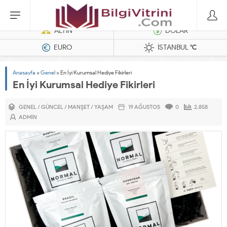
Dizel Jeneratörler
ALTIN
DOLAR
EURO
İSTANBUL
°C
Anasayfa
»
Genel
»
En İyi Kurumsal Hediye Fikirleri
En İyi Kurumsal Hediye Fikirleri
GENEL
/
GÜNCEL
/
MANŞET
/
YAŞAM
19 AĞUSTOS
0
2.858
ADMIN