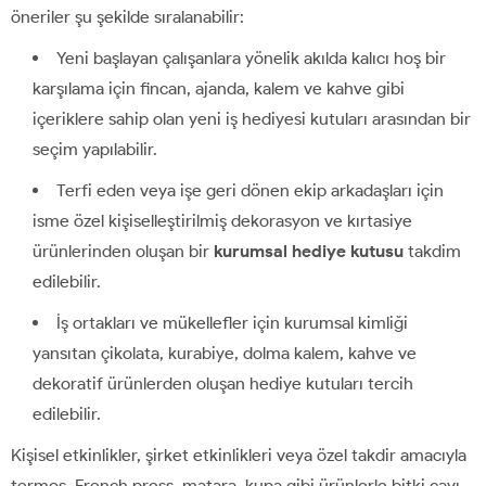
öneriler şu şekilde sıralanabilir:
Yeni başlayan çalışanlara yönelik akılda kalıcı hoş bir
karşılama için fincan, ajanda, kalem ve kahve gibi
içeriklere sahip olan yeni iş hediyesi kutuları arasından bir
seçim yapılabilir.
Terfi eden veya işe geri dönen ekip arkadaşları için
isme özel kişiselleştirilmiş dekorasyon ve kırtasiye
ürünlerinden oluşan bir
kurumsal hediye kutusu
takdim
edilebilir.
İş ortakları ve mükellefler için kurumsal kimliği
yansıtan çikolata, kurabiye, dolma kalem, kahve ve
dekoratif ürünlerden oluşan hediye kutuları tercih
edilebilir.
Kişisel etkinlikler, şirket etkinlikleri veya özel takdir amacıyla
termos, French press, matara, kupa gibi ürünlerle bitki çayı