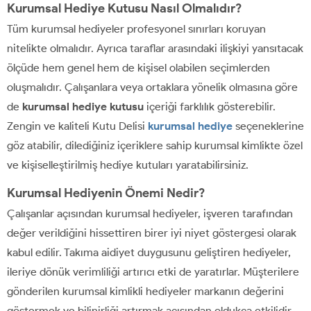
Kurumsal Hediye Kutusu Nasıl Olmalıdır?
Tüm kurumsal hediyeler profesyonel sınırları koruyan
nitelikte olmalıdır. Ayrıca taraflar arasındaki ilişkiyi yansıtacak
ölçüde hem genel hem de kişisel olabilen seçimlerden
oluşmalıdır. Çalışanlara veya ortaklara yönelik olmasına göre
de
kurumsal hediye kutusu
içeriği farklılık gösterebilir.
Zengin ve kaliteli Kutu Delisi
kurumsal hediye
seçeneklerine
göz atabilir, dilediğiniz içeriklere sahip kurumsal kimlikte özel
ve kişiselleştirilmiş hediye kutuları yaratabilirsiniz.
Kurumsal Hediyenin Önemi Nedir?
Çalışanlar açısından kurumsal hediyeler, işveren tarafından
değer verildiğini hissettiren birer iyi niyet göstergesi olarak
kabul edilir. Takıma aidiyet duygusunu geliştiren hediyeler,
ileriye dönük verimliliği artırıcı etki de yaratırlar. Müşterilere
gönderilen kurumsal kimlikli hediyeler markanın değerini
göstermek ve bilinirliği artırmak açısından oldukça etkilidir.