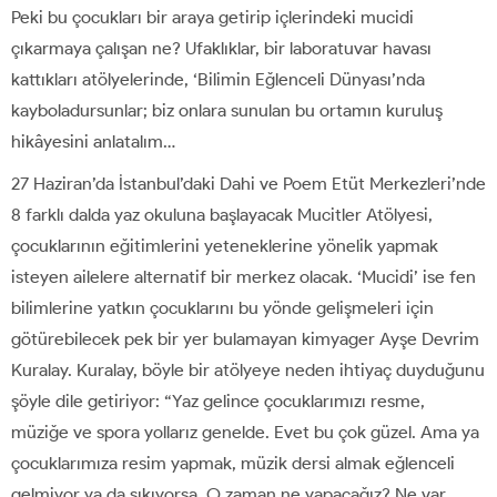
Peki bu çocukları bir araya getirip içlerindeki mucidi
çıkarmaya çalışan ne? Ufaklıklar, bir laboratuvar havası
kattıkları atölyelerinde, ‘Bilimin Eğlenceli Dünyası’nda
kayboladursunlar; biz onlara sunulan bu ortamın kuruluş
hikâyesini anlatalım…
27 Haziran’da İstanbul’daki Dahi ve Poem Etüt Merkezleri’nde
8 farklı dalda yaz okuluna başlayacak Mucitler Atölyesi,
çocuklarının eğitimlerini yeteneklerine yönelik yapmak
isteyen ailelere alternatif bir merkez olacak. ‘Mucidi’ ise fen
bilimlerine yatkın çocuklarını bu yönde gelişmeleri için
götürebilecek pek bir yer bulamayan kimyager Ayşe Devrim
Kuralay. Kuralay, böyle bir atölyeye neden ihtiyaç duyduğunu
şöyle dile getiriyor: “Yaz gelince çocuklarımızı resme,
müziğe ve spora yollarız genelde. Evet bu çok güzel. Ama ya
çocuklarımıza resim yapmak, müzik dersi almak eğlenceli
gelmiyor ya da sıkıyorsa. O zaman ne yapacağız? Ne var