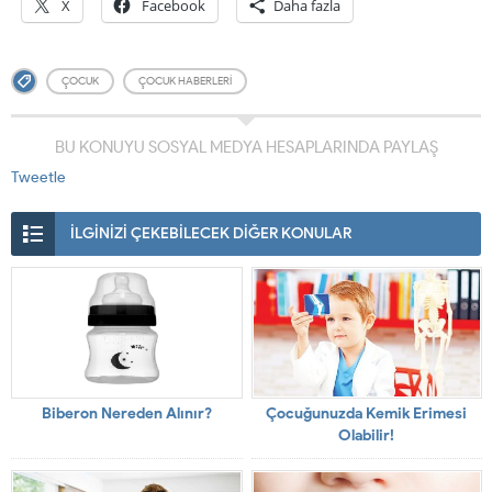
X
Facebook
Daha fazla
ÇOCUK
ÇOCUK HABERLERI
BU KONUYU SOSYAL MEDYA HESAPLARINDA PAYLAŞ
Tweetle
İLGİNİZİ ÇEKEBİLECEK DİĞER KONULAR
Biberon Nereden Alınır?
Çocuğunuzda Kemik Erimesi
Olabilir!