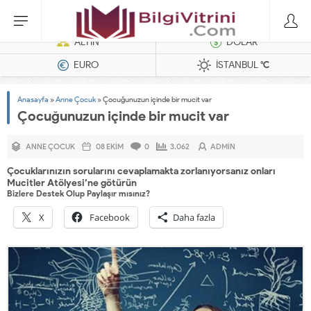
Dizel Jeneratörler
ALTIN
DOLAR
EURO
İSTANBUL
°C
Anasayfa
»
Anne Çocuk
»
Çocuğunuzun içinde bir mucit var
Çocuğunuzun içinde bir mucit var
ANNE ÇOCUK
08 EKIM
0
3.062
ADMIN
Çocuklarınızın sorularını cevaplamakta zorlanıyorsanız onları
Mucitler Atölyesi’ne götürün
Bizlere Destek Olup Paylaşır mısınız?
X
Facebook
Daha fazla