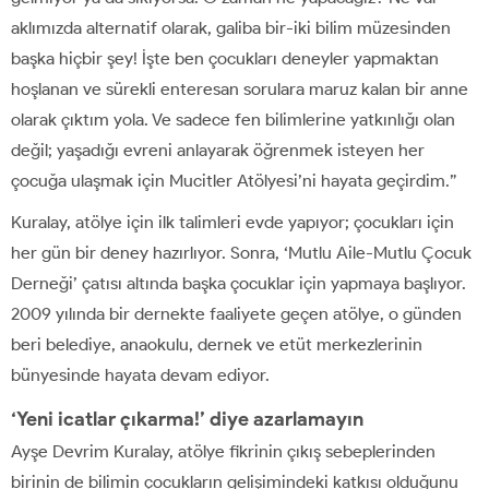
aklımızda alternatif olarak, galiba bir-iki bilim müzesinden
başka hiçbir şey! İşte ben çocukları deneyler yapmaktan
hoşlanan ve sürekli enteresan sorulara maruz kalan bir anne
olarak çıktım yola. Ve sadece fen bilimlerine yatkınlığı olan
değil; yaşadığı evreni anlayarak öğrenmek isteyen her
çocuğa ulaşmak için Mucitler Atölyesi’ni hayata geçirdim.”
Kuralay, atölye için ilk talimleri evde yapıyor; çocukları için
her gün bir deney hazırlıyor. Sonra, ‘Mutlu Aile-Mutlu Çocuk
Derneği’ çatısı altında başka çocuklar için yapmaya başlıyor.
2009 yılında bir dernekte faaliyete geçen atölye, o günden
beri belediye, anaokulu, dernek ve etüt merkezlerinin
bünyesinde hayata devam ediyor.
‘Yeni icatlar çıkarma!’ diye azarlamayın
Ayşe Devrim Kuralay, atölye fikrinin çıkış sebeplerinden
birinin de bilimin çocukların gelişimindeki katkısı olduğunu