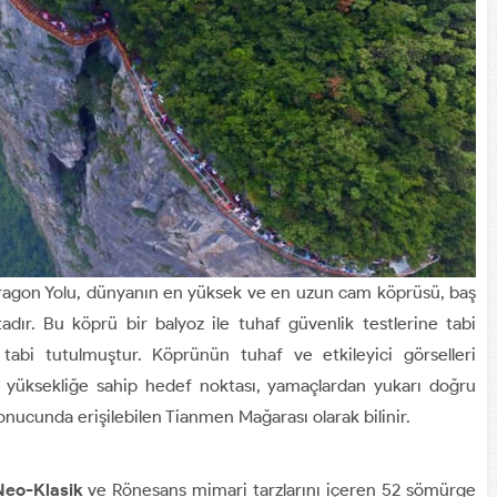
 Dragon Yolu, dünyanın en yüksek ve en uzun cam köprüsü, baş
dır. Bu köprü bir balyoz ile tuhaf güvenlik testlerine tabi
tabi tutulmuştur. Köprünün tuhaf ve etkileyici görselleri
k yüksekliğe sahip hedef noktası, yamaçlardan yukarı doğru
 sonucunda erişilebilen Tianmen Mağarası olarak bilinir.
Neo-Klasik
ve Rönesans mimari tarzlarını içeren 52 sömürge