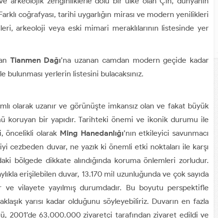
 ve arkeolojik zenginliklerle dolu bir ülke olan Çin, dünyanın
rklı coğrafyası, tarihi uygarlığın mirası ve modern yenilikleri
leri, arkeoloji veya eski mimari meraklılarının listesinde yer
dan
Tianmen Dağı
’na uzanan camdan modern geçide kadar
le bulunması yerlerin listesini bulacaksınız.
amlı olarak uzanır ve görünüşte imkansız olan ve fakat büyük
ü koruyan bir yapıdır. Tarihteki önemi ve ikonik durumu ile
, öncelikli olarak
Ming Hanedanlığı
’nın etkileyici savunmacı
yi cezbeden duvar, ne yazık ki önemli etki noktaları ile karşı
ndaki bölgede dikkate alındığında koruma önlemleri zorludur.
ylıkla erişilebilen duvar, 13.170 mil uzunluğunda ve çok sayıda
ir ve vilayete yayılmış durumdadır. Bu boyutu perspektifle
laşık yarısı kadar olduğunu söyleyebiliriz. Duvarın en fazla
ü, 2001’de 63.000.000 ziyaretçi tarafından ziyaret edildi ve