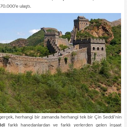
70.000’e ulaştı.
 gerçek, herhangi bir zamanda herhangi tek bir Çin Seddi’nin
ddi
farklı hanedanlardan ve farklı yerlerden gelen inşaat