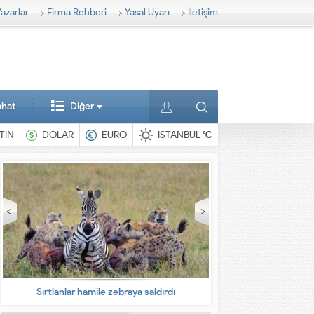
azarlar
Firma Rehberi
Yasal Uyarı
İletişim
ahat
Diğer
TIN
DOLAR
EURO
İSTANBUL
°C
En ilginç hayvanlar
Babalarına bıra