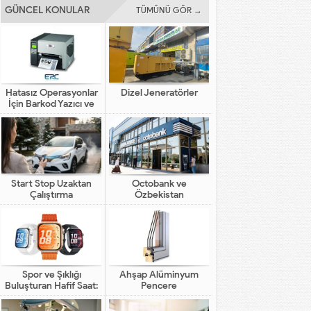
GÜNCEL KONULAR
TÜMÜNÜ GÖR →
Hatasız Operasyonlar
Dizel Jeneratörler
İçin Barkod Yazıcı ve
Otomasyon Sistemleri
Start Stop Uzaktan
Octobank ve
Çalıştırma
Özbekistan
Bankalarının Dijital
Finansal Altyapının
Gelişimindeki Yeni Rolü
Spor ve Şıklığı
Ahşap Alüminyum
Buluşturan Hafif Saat:
Pencere
HUAWEI WATCH FIT 5
Pro