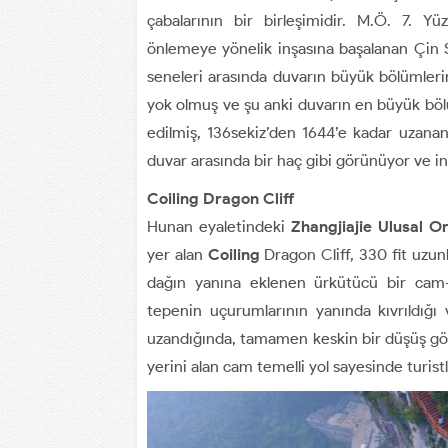
çabalarının bir birleşimidir. M.Ö. 7. Y
önlemeye yönelik inşasına başalanan Çin 
seneleri arasında duvarın büyük bölümlerin
yok olmuş ve şu anki duvarın en büyük bölü
edilmiş, 136sekiz’den 1644’e kadar uzana
duvar arasında bir haç gibi görünüyor ve i
Coiling Dragon Cliff
Hunan eyaletindeki
Zhangjiajie
Ulusal O
yer alan
Coiling
Dragon Cliff, 330 fit uzun
dağın yanına eklenen ürkütücü bir cam-ta
tepenin uçurumlarının yanında kıvrıldığ
uzandığında, tamamen keskin bir düşüş g
yerini alan cam temelli yol sayesinde turist