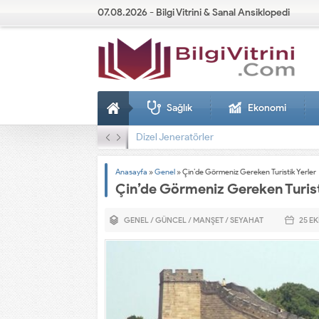
07.08.2026 - Bilgi Vitrini & Sanal Ansiklopedi
Sağlık
Ekonomi
Dizel Jeneratörler
Anasayfa
»
Genel
»
Çin’de Görmeniz Gereken Turistik Yerler
Çin’de Görmeniz Gereken Turist
GENEL
/
GÜNCEL
/
MANŞET
/
SEYAHAT
25 EK