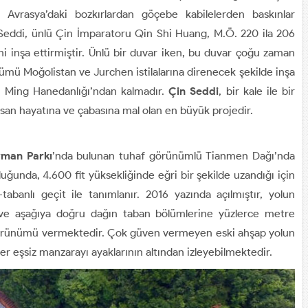
üz Avrasya’daki bozkırlardan göçebe kabilelerden baskınlar
Seddi, ünlü Çin İmparatoru Qin Shi Huang, M.Ö. 220 ila 206
i inşa ettirmiştir. Ünlü bir duvar iken, bu duvar çoğu zaman
mü Moğolistan ve Jurchen istilalarına direnecek şekilde inşa
n Ming Hanedanlığı’ndan kalmadır.
Çin Seddi
, bir kale ile bir
nsan hayatına ve çabasına mal olan en büyük projedir.
rman Parkı
’nda bulunan tuhaf görünümlü Tianmen Dağı’nda
luğunda, 4.600 fit yüksekliğinde eğri bir şekilde uzandığı için
banlı geçit ile tanımlanır. 2016 yazında açılmıştır, yolun
ı ve aşağıya doğru dağın taban bölümlerine yüzlerce metre
örünümü vermektedir. Çok güven vermeyen eski ahşap yolun
ler eşsiz manzarayı ayaklarının altından izleyebilmektedir.