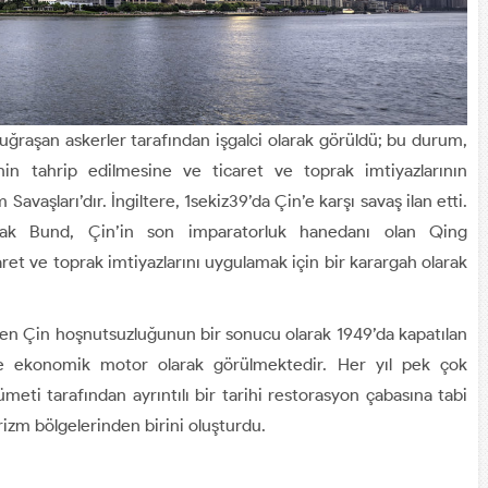
uğraşan askerler tarafından işgalci olarak görüldü; bu durum,
inin tahrip edilmesine ve ticaret ve toprak imtiyazlarının
Savaşları’dır. İngiltere, 1sekiz39’da Çin’e karşı savaş ilan etti.
rak Bund, Çin’in son imparatorluk hanedanı olan Qing
ret ve toprak imtiyazlarını uygulamak için bir karargah olarak
len Çin hoşnutsuzluğunun bir sonucu olarak 1949’da kapatılan
 ve ekonomik motor olarak görülmektedir. Her yıl pek çok
ümeti tarafından ayrıntılı bir tarihi restorasyon çabasına tabi
rizm bölgelerinden birini oluşturdu.