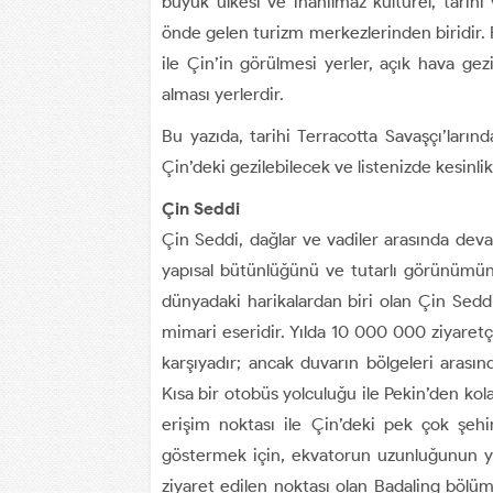
büyük ülkesi ve inanılmaz kültürel, tarihi
önde gelen turizm merkezlerinden biridir. Fa
ile Çin’in görülmesi yerler, açık hava gezi
alması yerlerdir.
Bu yazıda, tarihi Terracotta Savaşçı’ların
Çin’deki gezilebilecek ve listenizde kesinlik
Çin Seddi
Çin Seddi, dağlar ve vadiler arasında dev
yapısal bütünlüğünü ve tutarlı görünümün
dünyadaki harikalardan biri olan Çin Seddi
mimari eseridir. Yılda 10 000 000 ziyaretçi
karşıyadır; ancak duvarın bölgeleri arası
Kısa bir otobüs yolculuğu ile Pekin’den kola
erişim noktası ile Çin’deki pek çok şeh
göstermek için, ekvatorun uzunluğunun yak
ziyaret edilen noktası olan Badaling bölüm