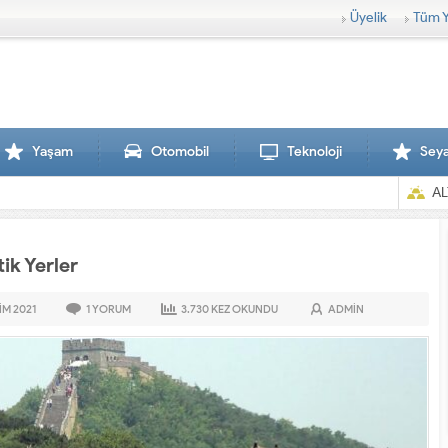
Üyelik
Tüm Y
Yaşam
Otomobil
Teknoloji
Sey
AL
ik Yerler
IM
2021
1
YORUM
3.730
KEZ OKUNDU
ADMIN
Sırtlanlar hamile zebraya saldırdı