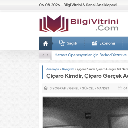
06.08.2026 - Bilgi Vitrini & Sanal Ansiklopedi
Sağlık
Ekonomi
Dizel Jeneratörler
Anasayfa
»
Biyografi
»
Çiçero Kimdir, Çiçero Gerçek Adı Nedi
Çiçero Kimdir, Çiçero Gerçek A
BIYOGRAFI
/
GENEL
/
GÜNCEL
/
MANŞET
04