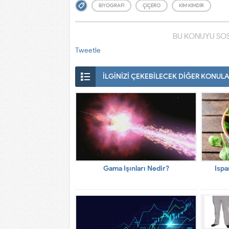
BIYOGRAFI
ÇIÇERO
KIM KIMDIR
BU KONUYU SOS
Tweetle
İLGİNİZİ ÇEKEBİLECEK DİĞER KONUL
Gama Işınları Nedir?
Ispa