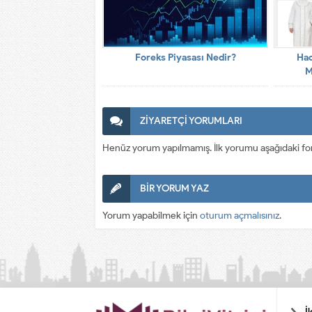
Foreks Piyasası Nedir?
Hac
M
ZİYARETÇİ YORUMLARI
Henüz yorum yapılmamış. İlk yorumu aşağıdaki form a
BİR YORUM YAZ
Yorum yapabilmek için
oturum açmalısınız
.
İ