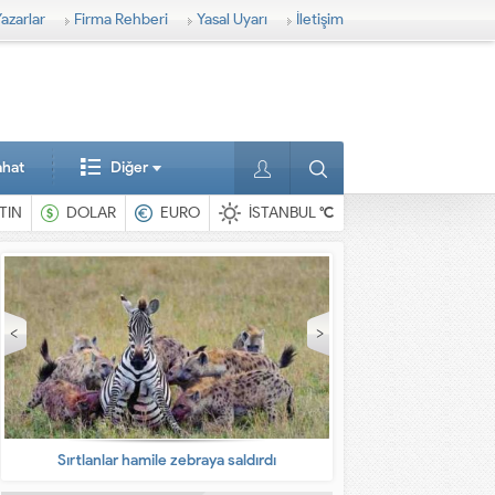
azarlar
Firma Rehberi
Yasal Uyarı
İletişim
ahat
Diğer
TIN
DOLAR
EURO
İSTANBUL
°C
braya saldırdı
En ilginç hayvanlar