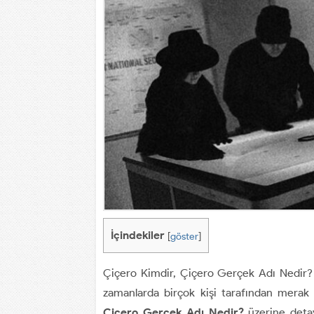
İçindekiler
[
göster
]
Çiçero Kimdir, Çiçero Gerçek Adı Nedir? 
zamanlarda birçok kişi tarafından merak 
Çiçero Gerçek Adı Nedir?
üzerine detay