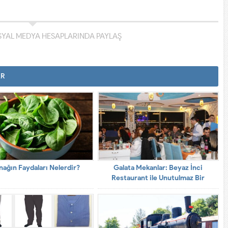
YAL MEDYA HESAPLARINDA PAYLAŞ
AR
nağın Faydaları Nelerdir?
Galata Mekanlar: Beyaz İnci
Restaurant ile Unutulmaz Bir
Deneyim