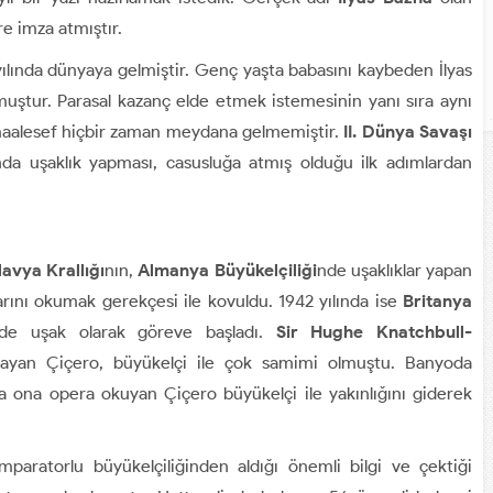
re imza atmıştır.
 yılında dünyaya gelmiştir. Genç yaşta babasını kaybeden İlyas
muştur. Parasal kazanç elde etmek istemesinin yanı sıra aynı
maalesef hiçbir zaman meydana gelmemiştir.
II. Dünya Savaşı
nda uşaklık yapması, casusluğa atmış olduğu ilk adımlardan
avya Krallığı
nın,
Almanya Büyükelçiliği
nde uşaklıklar yapan
rını okumak gerekçesi ile kovuldu. 1942 yılında ise
Britanya
nde uşak olarak göreve başladı.
Sir Hughe Knatchbull-
ayan Çiçero, büyükelçi ile çok samimi olmuştu. Banyoda
da ona opera okuyan Çiçero büyükelçi ile yakınlığını giderek
mparatorlu büyükelçiliğinden aldığı önemli bilgi ve çektiği