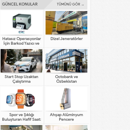
GÜNCEL KONULAR
TÜMÜNÜ GÖR →
Hatasız Operasyonlar
Dizel Jeneratörler
İçin Barkod Yazıcı ve
Otomasyon Sistemleri
Start Stop Uzaktan
Octobank ve
Çalıştırma
Özbekistan
Bankalarının Dijital
Finansal Altyapının
Gelişimindeki Yeni Rolü
Spor ve Şıklığı
Ahşap Alüminyum
Buluşturan Hafif Saat:
Pencere
HUAWEI WATCH FIT 5
Pro