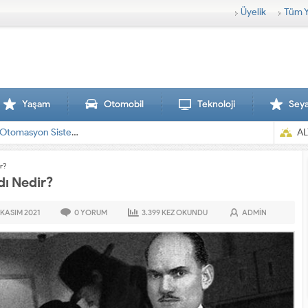
Üyelik
Tüm Y
Yaşam
Otomobil
Teknoloji
Sey
AL
r?
dı Nedir?
 KASIM
2021
0
YORUM
3.399
KEZ OKUNDU
ADMIN
Sırtlanlar hamile ze