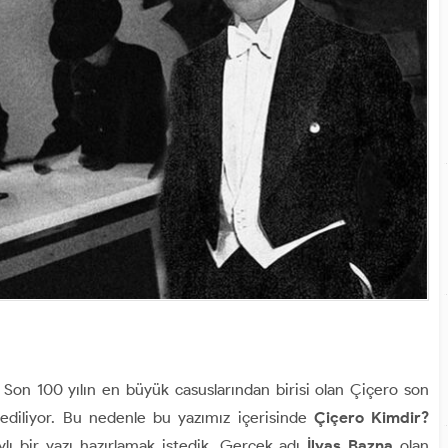
Son 100 yılın en büyük casuslarından birisi olan Çiçero son
ediliyor. Bu nedenle bu yazımız içerisinde
Çiçero Kimdir?
lı bir yazı hazırlamak istedik. Gerçek adı
İlyas Bazna
olan