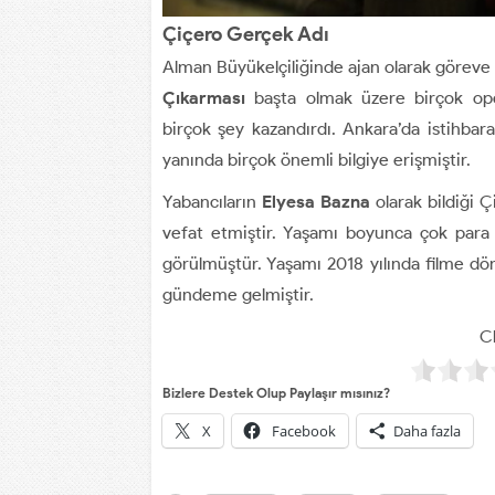
Çiçero Gerçek Adı
Alman Büyükelçiliğinde ajan olarak göreve 
Çıkarması
başta olmak üzere birçok ope
birçok şey kazandırdı. Ankara’da istihbara
yanında birçok önemli bilgiye erişmiştir.
Yabancıların
Elyesa Bazna
olarak bildiği Ç
vefat etmiştir. Yaşamı boyunca çok para
görülmüştür. Yaşamı 2018 yılında filme dö
gündeme gelmiştir.
Cl
Bizlere Destek Olup Paylaşır mısınız?
X
Facebook
Daha fazla