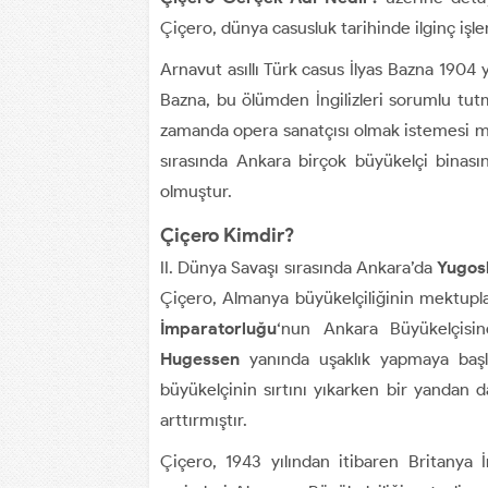
Çiçero, dünya casusluk tarihinde ilginç işle
Arnavut asıllı Türk casus İlyas Bazna 1904
Bazna, bu ölümden İngilizleri sorumlu tut
zamanda opera sanatçısı olmak istemesi 
sırasında Ankara birçok büyükelçi binası
olmuştur.
Çiçero Kimdir?
II. Dünya Savaşı sırasında Ankara’da
Yugosl
Çiçero, Almanya büyükelçiliğinin mektupla
İmparatorluğu
‘nun Ankara Büyükelçisi
Hugessen
yanında uşaklık yapmaya başl
büyükelçinin sırtını yıkarken bir yandan 
arttırmıştır.
Çiçero, 1943 yılından itibaren Britanya İ