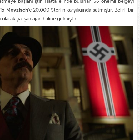
 etmeye başlamıştır. Hatta elinde bulunan 56 önemli belgeyi
ig Moyzisch
‘e 20,000 Sterlin karşılığında satmıştır. Belirli bir
 olarak çalışan ajan haline gelmiştir.