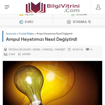
Dizel Jeneratörler
ALTIN
DOLAR
EURO
İSTANBUL
°C
Anasayfa
»
Faydalı Bilgiler
»
Ampul Hayatımızı Nasıl Değiştirdi
Ampul Hayatımızı Nasıl Değiştirdi
FAYDALI BILGILER
/
GENEL
/
GÜNCEL
/
MANŞET
05 EYLÜL
0
3.563
ADMIN