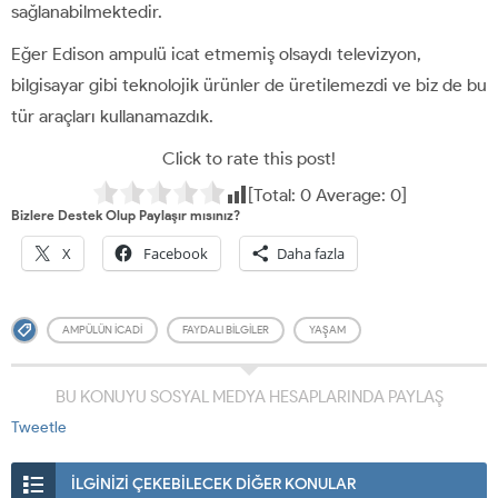
sağlanabilmektedir.
Eğer Edison ampulü icat etmemiş olsaydı televizyon,
bilgisayar gibi teknolojik ürünler de üretilemezdi ve biz de bu
tür araçları kullanamazdık.
Click to rate this post!
[Total:
0
Average:
0
]
Bizlere Destek Olup Paylaşır mısınız?
X
Facebook
Daha fazla
AMPÜLÜN ICADI
FAYDALI BILGILER
YAŞAM
BU KONUYU SOSYAL MEDYA HESAPLARINDA PAYLAŞ
Tweetle
İLGİNİZİ ÇEKEBİLECEK DİĞER KONULAR