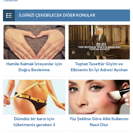
Tweetle
İLGİNİZİ ÇEKEBİLECEK DİĞER KONULAR
Hamile Kalmak İsteyenler için
Toptan Tesettür Giyim ve
Doğru Beslenme
Elbisenin En İyi Adresi Ayshan
Moda
Dümdüz bir karın için
Yüz Şekline Göre Allık Kullanımı
tüketmeniz gereken 3
Nasıl Olur
karbonhidrat