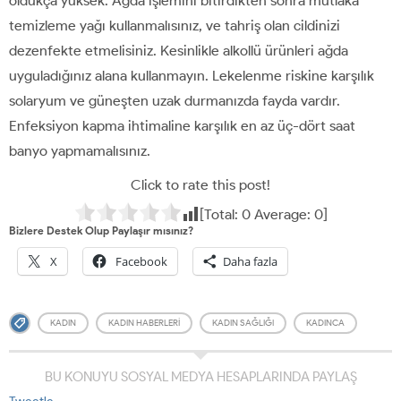
oldukça yüksek. Ağda işlemini bitirdikten sonra mutlaka
temizleme yağı kullanmalısınız, ve tahriş olan cildinizi
dezenfekte etmelisiniz. Kesinlikle alkollü ürünleri ağda
uyguladığınız alana kullanmayın. Lekelenme riskine karşılık
solaryum ve güneşten uzak durmanızda fayda vardır.
Enfeksiyon kapma ihtimaline karşılık en az üç-dört saat
banyo yapmamalısınız.
Click to rate this post!
[Total:
0
Average:
0
]
Bizlere Destek Olup Paylaşır mısınız?
X
Facebook
Daha fazla
KADIN
KADIN HABERLERI
KADIN SAĞLIĞI
KADINCA
BU KONUYU SOSYAL MEDYA HESAPLARINDA PAYLAŞ