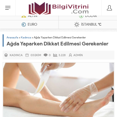
Dizel Jeneratörler
ALTIN
DOLAR
EURO
İSTANBUL
°C
Anasayfa
»
Kadınca
»
Ağda Yaparken Dikkat Edilmesi Gerekenler
Ağda Yaparken Dikkat Edilmesi Gerekenler
KADINCA
03 EKIM
0
3.228
ADMIN