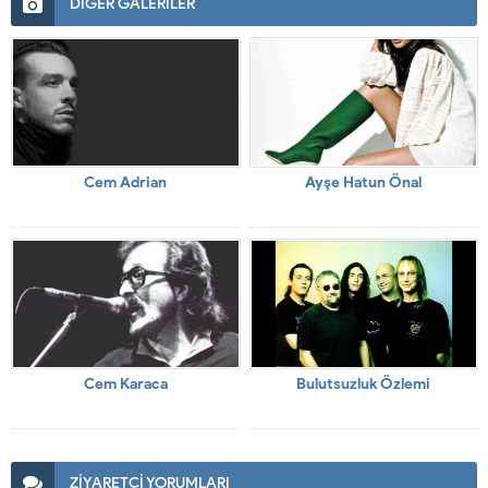
DİĞER GALERİLER
Cem Adrian
Ayşe Hatun Önal
Cem Karaca
Bulutsuzluk Özlemi
ZİYARETÇİ YORUMLARI