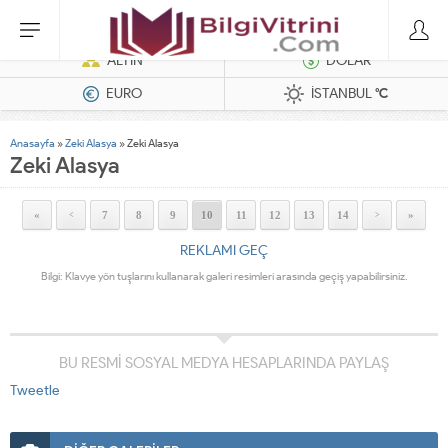
Hatasız Operasyonlar İçin Barkod Yazıcı ve Otomasyon Sistemleri
ALTIN
DOLAR
EURO
İSTANBUL
°C
Anasayfa
»
Zeki Alasya
»
Zeki Alasya
Zeki Alasya
«
7
8
9
10
11
12
13
14
»
<
>
REKLAMI GEÇ
Bilgi: Klavye yön tuşlarını kullanarak galeri resimleri arasında geçiş yapabilirsiniz.
BU RESMİ SOSYAL MEDYA HESAPLARINDA PAYLAŞ
Tweetle