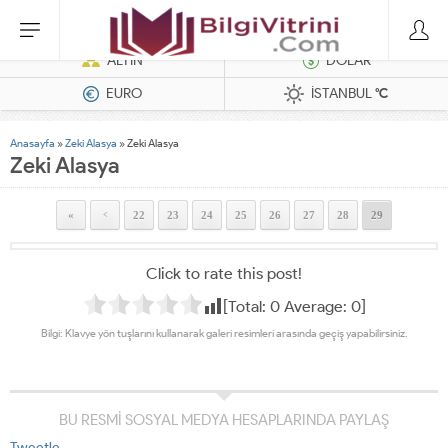
Dizel Jeneratörler
ALTIN
DOLAR
EURO
İSTANBUL
°C
Anasayfa
»
Zeki Alasya
»
Zeki Alasya
Zeki Alasya
«
22
23
24
25
26
27
28
29
<
Click to rate this post!
[Total:
0
Average:
0
]
Bilgi: Klavye yön tuşlarını kullanarak galeri resimleri arasında geçiş yapabilirsiniz.
BU RESMİ SOSYAL MEDYA HESAPLARINDA PAYLAŞ
Tweetle