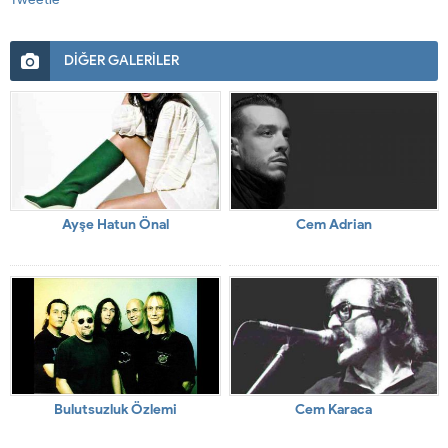
DİĞER GALERİLER
Ayşe Hatun Önal
Cem Adrian
Bulutsuzluk Özlemi
Cem Karaca