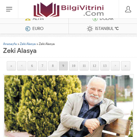
Hatasız Operasyonlar İçin Barkod Yazıcı ve Otomasyon Sistemleri
ALTIN
DOLAR
EURO
İSTANBUL
°C
Anasayfa
»
Zeki Alasya
»
Zeki Alasya
Zeki Alasya
«
6
7
8
9
10
11
12
13
»
<
>