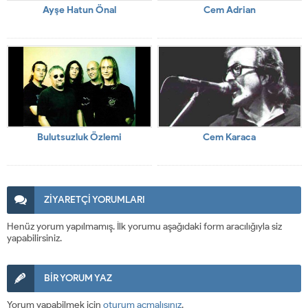
Ayşe Hatun Önal
Cem Adrian
Bulutsuzluk Özlemi
Cem Karaca
ZİYARETÇİ YORUMLARI
Henüz yorum yapılmamış. İlk yorumu aşağıdaki form aracılığıyla siz
yapabilirsiniz.
BİR YORUM YAZ
Yorum yapabilmek için
oturum açmalısınız
.