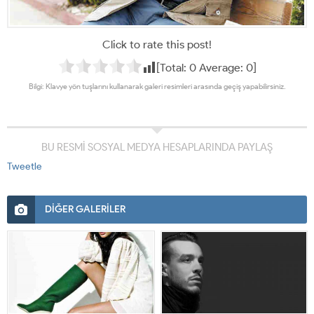
Click to rate this post!
[Total:
0
Average:
0
]
Bilgi: Klavye yön tuşlarını kullanarak galeri resimleri arasında geçiş yapabilirsiniz.
BU RESMİ SOSYAL MEDYA HESAPLARINDA PAYLAŞ
Tweetle
DİĞER GALERİLER