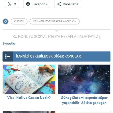
X
Facebook
Daha fazla
CLICKSY
YENI NESIL FOTOĞRAF BASKI CLICKSY
BU KONUYU SOSYAL MEDYA HESAPLARINDA PAYLAŞ
Tweetle
İLGİNİZİ ÇEKEBİLECEK DİĞER KONULAR
Vize İhlali ve Cezası Nedir?
Güneş Sistemi dışında ‘süper
yaşanabilir’ 24 öte gezegen
keşfedildi