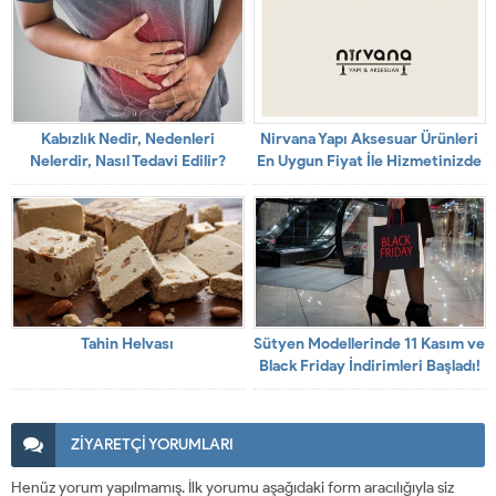
Kabızlık Nedir, Nedenleri
Nirvana Yapı Aksesuar Ürünleri
Nelerdir, Nasıl Tedavi Edilir?
En Uygun Fiyat İle Hizmetinizde
Tahin Helvası
Sütyen Modellerinde 11 Kasım ve
Black Friday İndirimleri Başladı!
ZİYARETÇİ YORUMLARI
Henüz yorum yapılmamış. İlk yorumu aşağıdaki form aracılığıyla siz