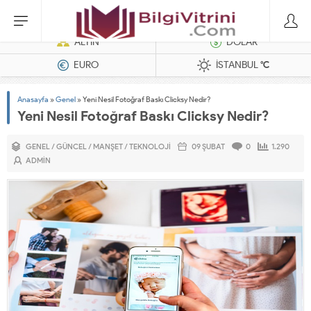
Dizel Jeneratörler
ALTIN
DOLAR
EURO
İSTANBUL
°C
Anasayfa
»
Genel
»
Yeni Nesil Fotoğraf Baskı Clicksy Nedir?
Yeni Nesil Fotoğraf Baskı Clicksy Nedir?
GENEL
/
GÜNCEL
/
MANŞET
/
TEKNOLOJI
09 ŞUBAT
0
1.290
ADMIN