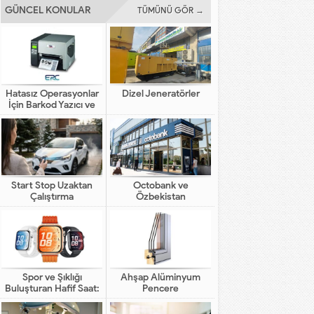
GÜNCEL KONULAR
TÜMÜNÜ GÖR →
Hatasız Operasyonlar
Dizel Jeneratörler
İçin Barkod Yazıcı ve
Otomasyon Sistemleri
Start Stop Uzaktan
Octobank ve
Çalıştırma
Özbekistan
Bankalarının Dijital
Finansal Altyapının
Gelişimindeki Yeni Rolü
Spor ve Şıklığı
Ahşap Alüminyum
Buluşturan Hafif Saat:
Pencere
HUAWEI WATCH FIT 5
Pro