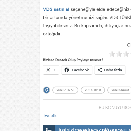
VDS satın al
seçeneğiyle elde edeceğiniz öze
bir ortamda yönetmenizi sağlar. VDS TÜRKİY
taşıyabilirsiniz. Bu kapsamda, ihtiyaçlarını
ortağıdır.
Cl
Bizlere Destek Olup Paylaşır mısınız?
X
Facebook
Daha fazla
VDS SATIN AL
VDS SERVER
VDS SUNUCU
BU KONUYU SOS
Tweetle
İLGİNİZİ ÇEKEBİLECEK DİĞER KONUL