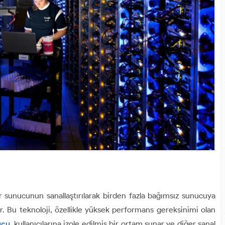
ir sunucunun sanallaştırılarak birden fazla bağımsız sunucuya
r. Bu teknoloji, özellikle yüksek performans gereksinimi olan
ucu
, kullanıcılarına izole edilmiş bir ortam sunar ve diğer sanal