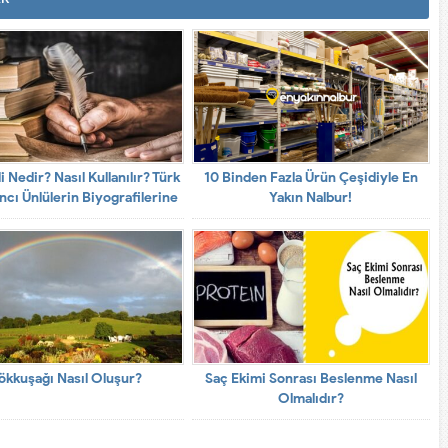
 Nedir? Nasıl Kullanılır? Türk
10 Binden Fazla Ürün Çeşidiyle En
ncı Ünlülerin Biyografilerine
Yakın Nalbur!
Kolayca Erişin!
ökkuşağı Nasıl Oluşur?
Saç Ekimi Sonrası Beslenme Nasıl
Olmalıdır?