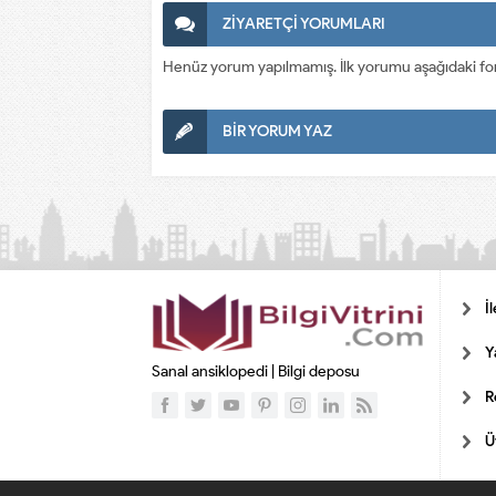
ZİYARETÇİ YORUMLARI
Henüz yorum yapılmamış. İlk yorumu aşağıdaki form a
BİR YORUM YAZ
İ
Y
Sanal ansiklopedi | Bilgi deposu
R
Ü