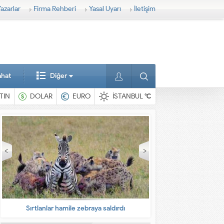
azarlar
Firma Rehberi
Yasal Uyarı
İletişim
ahat
Diğer
TIN
DOLAR
EURO
İSTANBUL
°C
En ilginç hayvanlar
Babalarına bıra