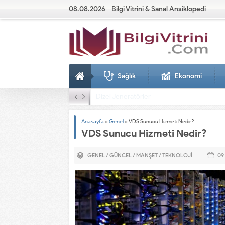
08.08.2026 - Bilgi Vitrini & Sanal Ansiklopedi
Sağlık
Ekonomi
Dizel Jeneratörler
Anasayfa
»
Genel
»
VDS Sunucu Hizmeti Nedir?
VDS Sunucu Hizmeti Nedir?
GENEL
/
GÜNCEL
/
MANŞET
/
TEKNOLOJI
09