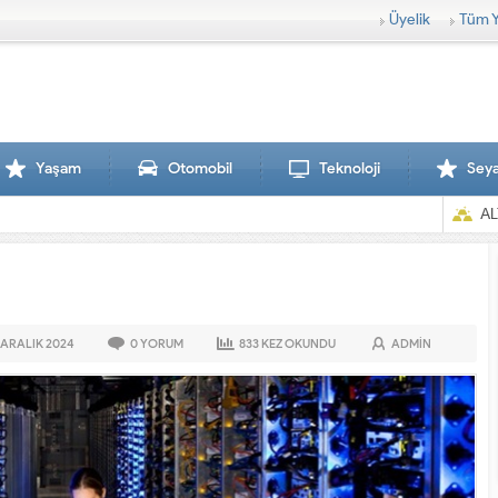
Üyelik
Tüm Y
Yaşam
Otomobil
Teknoloji
Sey
AL
 ARALIK
2024
0
YORUM
833
KEZ OKUNDU
ADMIN
Sırtlanlar hamile zebraya saldırdı