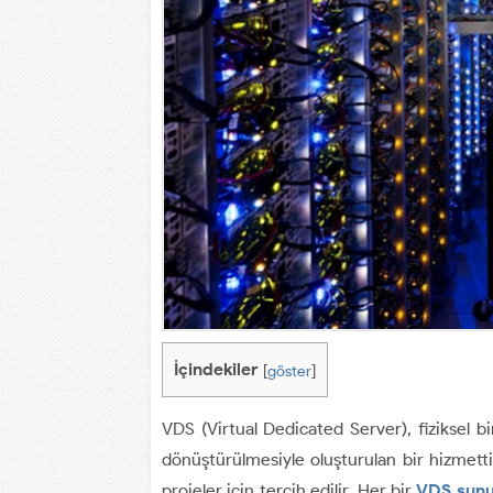
İçindekiler
[
göster
]
VDS (Virtual Dedicated Server), fiziksel b
dönüştürülmesiyle oluşturulan bir hizmetti
projeler için tercih edilir. Her bir
VDS sun