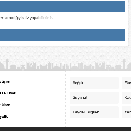
racılığıyla siz yapabilirsiniz.
letişim
Sağlık
Ek
asal Uyarı
Seyahat
Kad
eklam
Faydalı Bilgiler
Yem
yelik