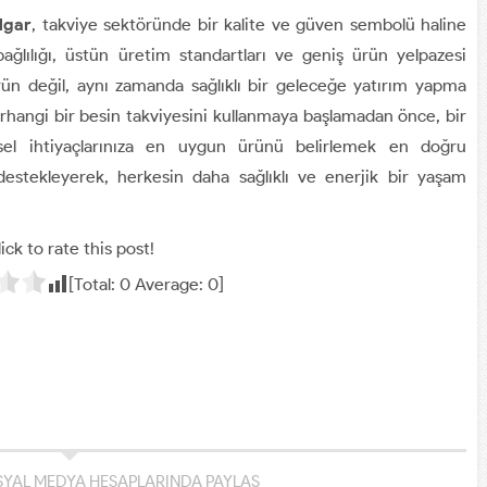
lgar
, takviye sektöründe bir kalite ve güven sembolü haline
ağlılığı, üstün üretim standartları ve geniş ürün yelpazesi
rün değil, aynı zamanda sağlıklı bir geleceğe yatırım yapma
erhangi bir besin takviyesini kullanmaya başlamadan önce, bir
isel ihtiyaçlarınıza en uygun ürünü belirlemek en doğru
ı destekleyerek, herkesin daha sağlıklı ve enerjik bir yaşam
ick to rate this post!
[Total:
0
Average:
0
]
YAL MEDYA HESAPLARINDA PAYLAŞ