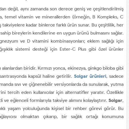
ndan değil, aynı zamanda son derece geniş ve çeşitlendirilmiş
, temel vitamin ve minerallerden (örneğin, B Kompleks, C
akviyelere kadar binlerce farklı ürün sunar. Bu çeşitlilik, her
a sahip bireylerin kendilerine en uygun ürünü bulmasını sağlar.
agnezyum ve D vitamini kombinasyonları; eklem sağlığı için
ışıklık sistemi desteği için Ester-C Plus gibi özel ürünler
ı alanlardan biridir. Kırmızı yonca, ekinezya, ginkgo biloba gibi
santrasyonda kapsül haline getirilir.
Solgar
ürünleri
, sadece
manda sıvı ve çiğnenebilir versiyonlarda da sunularak, yutma
ni tercih eden kullanıcılar için alternatifler yaratır. Özellikle
li ve eğlenceli formlarıyla takviye alımını kolaylaştırır.
Solgar
,
lıklı yaşam yolculuğunda kişisel bir rehber görevi görür. Bu
layıcısı olmaktan çıkarıp, bir sağlık ortağı konumuna