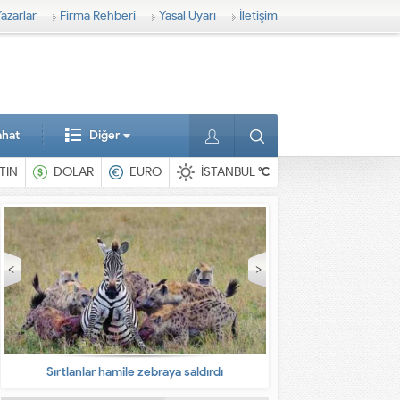
azarlar
Firma Rehberi
Yasal Uyarı
İletişim
ahat
Diğer
TIN
DOLAR
EURO
İSTANBUL
°C
En ilginç hayvanlar
Babalarına bıra