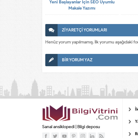
Yeni Başlayanlar İçin SEO Uyumlu
Makale Yazımı
ZİYARETÇİ YORUMLARI
Henüz yorum yapılmamış. İlk yorumu aşağıdaki form a
BİR YORUM YAZ
İ
Y
Sanal ansiklopedi | Bilgi deposu
R