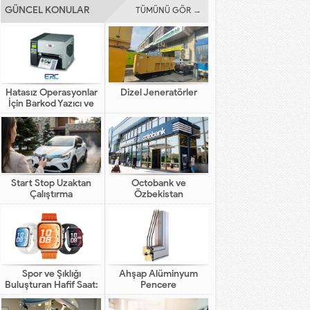
GÜNCEL KONULAR
TÜMÜNÜ GÖR →
Hatasız Operasyonlar
Dizel Jeneratörler
İçin Barkod Yazıcı ve
Otomasyon Sistemleri
Start Stop Uzaktan
Octobank ve
Çalıştırma
Özbekistan
Bankalarının Dijital
Finansal Altyapının
Gelişimindeki Yeni Rolü
Spor ve Şıklığı
Ahşap Alüminyum
Buluşturan Hafif Saat:
Pencere
HUAWEI WATCH FIT 5
Pro