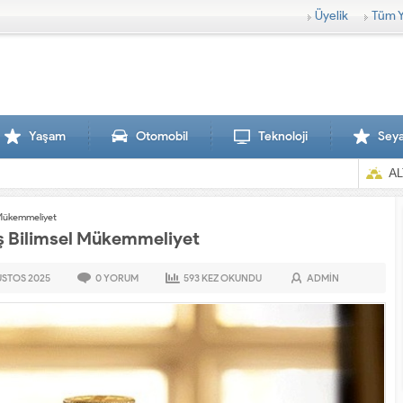
Üyelik
Tüm Y
Yaşam
Otomobil
Teknoloji
Sey
AL
l Mükemmeliyet
ış Bilimsel Mükemmeliyet
USTOS
2025
0
YORUM
593
KEZ OKUNDU
ADMIN
Sırtlanlar hamile zebraya saldırdı