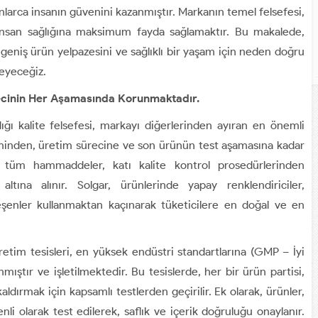
nlarca insanın güvenini kazanmıştır. Markanın temel felsefesi,
k insan sağlığına maksimum fayda sağlamaktır. Bu makalede,
ı, geniş ürün yelpazesini ve sağlıklı bir yaşam için neden doğru
leyeceğiz.
ürecinin Her Aşamasında Korunmaktadır.
dığı kalite felsefesi, markayı diğerlerinden ayıran en önemli
iminden, üretim sürecine ve son ürünün test aşamasına kadar
n tüm hammaddeler, katı kalite kontrol prosedürlerinden
 altına alınır. Solgar, ürünlerinde yapay renklendiriciler,
leşenler kullanmaktan kaçınarak tüketicilere en doğal ve en
etim tesisleri, en yüksek endüstri standartlarına (GMP – İyi
ıştır ve işletilmektedir. Bu tesislerde, her bir ürün partisi,
ldırmak için kapsamlı testlerden geçirilir. Ek olarak, ürünler,
li olarak test edilerek, saflık ve içerik doğruluğu onaylanır.