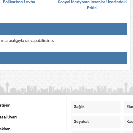
Polikarbon Levha
Sosyal Medyanın İnsanlar Üzerindeki
Etkisi
racılığıyla siz yapabilirsiniz.
letişim
Sağlık
Ek
asal Uyarı
Seyahat
Kad
eklam