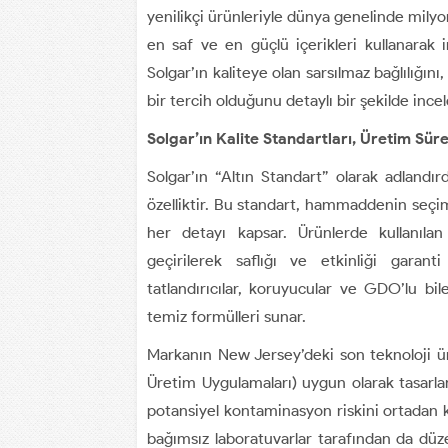
yenilikçi ürünleriyle dünya genelinde milyo
en saf ve en güçlü içerikleri kullanara
Solgar’ın kaliteye olan sarsılmaz bağlılığın
bir tercih olduğunu detaylı bir şekilde ince
Solgar’ın Kalite Standartları, Üretim S
Solgar’ın “Altın Standart” olarak adlandır
özelliktir. Bu standart, hammaddenin seç
her detayı kapsar. Ürünlerde kullanıla
geçirilerek saflığı ve etkinliği garanti
tatlandırıcılar, koruyucular ve GDO’lu bi
temiz formülleri sunar.
Markanın New Jersey’deki son teknoloji ür
Üretim Uygulamaları) uygun olarak tasarlanm
potansiyel kontaminasyon riskini ortadan ka
bağımsız laboratuvarlar tarafından da düzen