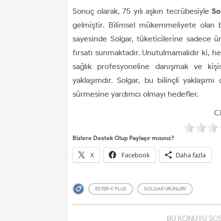
Sonuç olarak, 75 yılı aşkın tecrübesiyle
So
gelmiştir. Bilimsel mükemmeliyete olan b
sayesinde Solgar, tüketicilerine sadece ü
fırsatı sunmaktadır. Unutulmamalıdır ki, h
sağlık profesyoneline danışmak ve kiş
yaklaşımdır. Solgar, bu bilinçli yaklaşım
sürmesine yardımcı olmayı hedefler.
Cl
Bizlere Destek Olup Paylaşır mısınız?
X
Facebook
Daha fazla
ESTER-C PLUS
SOLGAR ÜRÜNLERI
BU KONUYU SOS