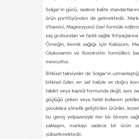
Solgar’ın gücü, sadece kalite standartları
ürün portföyünden de gelmektedir. Marka
Vitamini, Magnezyum) özel formüle edilmiş t
yaş grubundan ve farklı sağlık ihtiyaçların
Örneğin, kemik sağlığı için Kalsiyum, M
Glukozamin ve Kondroitin formülleri; bağ
mevcuttur.
Bitkisel takviyeler de Solgar’ın uzmanlaştığ
bitkisel özler, en saf haliyle ve doğru kon
tablet veya kapsül formunda değil, aynı za
güçlüğü çeken veya farklı kullanım şekilleri
çocuklara yönelik geliştirilen ürünler, lezzet
bu geniş yelpazesiyle her bir bireyin sağ
yaklaşım, markayı sadece bir ürün sağ
yükseltmektedir.