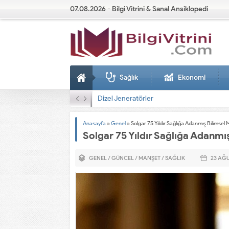
07.08.2026 - Bilgi Vitrini & Sanal Ansiklopedi
Sağlık
Ekonomi
Dizel Jeneratörler
Anasayfa
»
Genel
»
Solgar 75 Yıldır Sağlığa Adanmış Bilimse
Solgar 75 Yıldır Sağlığa Adanm
GENEL
/
GÜNCEL
/
MANŞET
/
SAĞLIK
23 AĞ