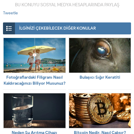
BU KONUYU SOSYAL MEDYA HESAPLARINDA PAYLAŞ
Tweetle
İLGİNİZİ ÇEKEBİLECEK DİĞER KONULAR
Fotoğraflardaki Filigranı Nasıl
Bulaşıcı Sığır Keratiti
Kaldıracağınızı Biliyor Musunuz?
Neden Su Arıtma Cihazı
Bitcoin Nedir, Nasıl Çalışır?