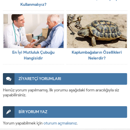
Kullanmalıyız?
En İyi Mutluluk Çubuğu
Kaplumbağaların Özellikleri
Hangisidir
Nelerdir?
ZİYARETÇİ YORUMLARI
Henüz yorum yapılmamış. İlk yorumu aşağıdaki form aracılığıyla siz
yapabilirsiniz.
BİR YORUM YAZ
Yorum yapabilmek için
oturum açmalısınız
.