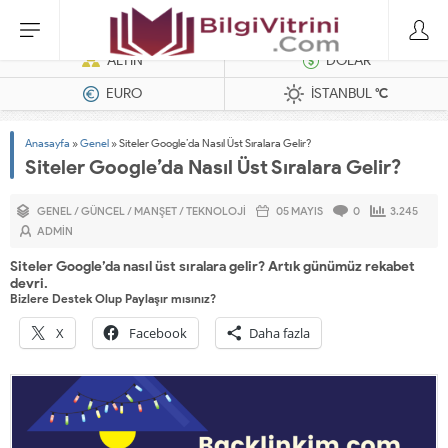
Dizel Jeneratörler
ALTIN
DOLAR
EURO
İSTANBUL
°C
Anasayfa
»
Genel
»
Siteler Google’da Nasıl Üst Sıralara Gelir?
Siteler Google’da Nasıl Üst Sıralara Gelir?
GENEL
/
GÜNCEL
/
MANŞET
/
TEKNOLOJI
05 MAYIS
0
3.245
ADMIN
Siteler Google’da nasıl üst sıralara gelir? Artık günümüz rekabet
devri.
Bizlere Destek Olup Paylaşır mısınız?
X
Facebook
Daha fazla