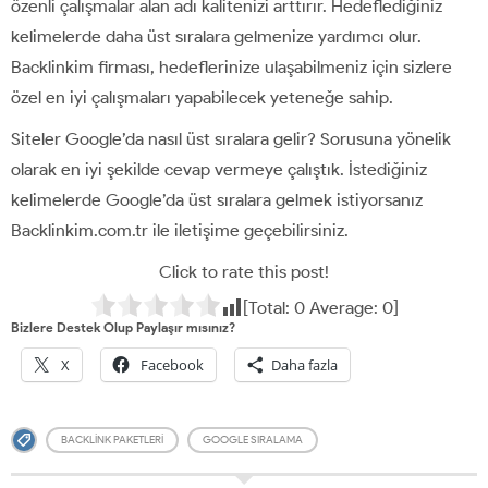
özenli çalışmalar alan adı kalitenizi arttırır. Hedeflediğiniz
kelimelerde daha üst sıralara gelmenize yardımcı olur.
Backlinkim firması, hedeflerinize ulaşabilmeniz için sizlere
özel en iyi çalışmaları yapabilecek yeteneğe sahip.
Siteler Google’da nasıl üst sıralara gelir? Sorusuna yönelik
olarak en iyi şekilde cevap vermeye çalıştık. İstediğiniz
kelimelerde Google’da üst sıralara gelmek istiyorsanız
Backlinkim.com.tr ile iletişime geçebilirsiniz.
Click to rate this post!
[Total:
0
Average:
0
]
Bizlere Destek Olup Paylaşır mısınız?
X
Facebook
Daha fazla
BACKLINK PAKETLERI
GOOGLE SIRALAMA