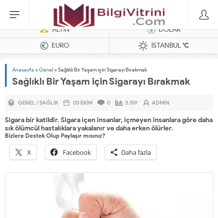
Dizel Jeneratörler
ALTIN
DOLAR
EURO
İSTANBUL
°C
Anasayfa
»
Genel
»
Sağlıklı Bir Yaşam için Sigarayı Bırakmak
Sağlıklı Bir Yaşam için Sigarayı Bırakmak
GENEL
/
SAĞLIK
03 EKIM
0
3.159
ADMIN
Sigara bir katildir. Sigara içen insanlar, içmeyen insanlara göre daha
sık ölümcül hastalıklara yakalanır ve daha erken ölürler.
Bizlere Destek Olup Paylaşır mısınız?
X
Facebook
Daha fazla