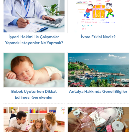
İşyeri Hekimi ile Çalışmalar
İvme Etkisi Nedir?
Yapmak İsteyenler Ne Yapmalı?
Bebek Uyuturken Dikkat
Antalya Hakkında Genel Bilgiler
Edilmesi Gerekenler