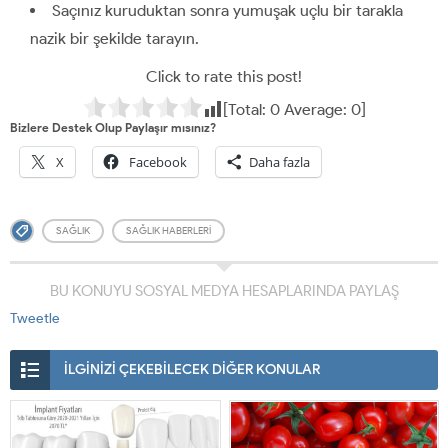
Saçınız kuruduktan sonra yumuşak uçlu bir tarakla
nazik bir şekilde tarayın.
Click to rate this post!
[Total:
0
Average:
0
]
Bizlere Destek Olup Paylaşır mısınız?
X
Facebook
Daha fazla
SAĞLIK
SAĞLIK HABERLERI
BU KONUYU SOSYAL MEDYA HESAPLARINDA PAYLAŞ
Tweetle
İLGİNİZİ ÇEKEBİLECEK DİĞER KONULAR