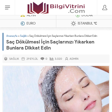
Dizel Jeneratörler
ALTIN
DOLAR
EURO
İSTANBUL
°C
Anasayfa
»
Sağlık
»
Saç Dökülmesi İçin Saçlarınızı Yıkarken Bunlara Dikkat Edin
Saç Dökülmesi İçin Saçlarınızı Yıkarken
Bunlara Dikkat Edin
SAĞLIK
29 EYLÜL
0
3.020
ADMIN