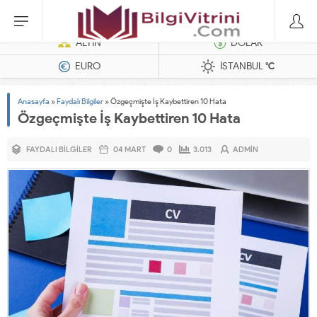
Dizel Jeneratörler
ALTIN
DOLAR
EURO
İSTANBUL
°C
Anasayfa
»
Faydalı Bilgiler
»
Özgeçmişte İş Kaybettiren 10 Hata
Özgeçmişte İş Kaybettiren 10 Hata
FAYDALI BILGILER
04 MART
0
3.013
ADMIN