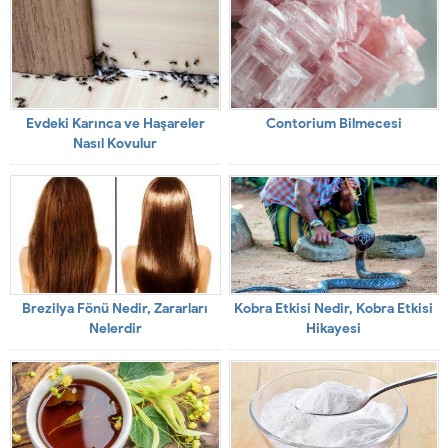
Evdeki Karınca ve Haşareler
Contorium Bilmecesi
Nasıl Kovulur
Brezilya Fönü Nedir, Zararları
Kobra Etkisi Nedir, Kobra Etkisi
Nelerdir
Hikayesi