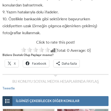
konulardan bahsetmek.
9. Yazım hatalarıyla dolu ifadeler.
10. Özellikle bankacılık gibi sektörlere başvururken
ciddiyetten uzak (örneğin çılgınca eğlenirken çekilmiş)
fotoğraflar kullanmak.
Click to rate this post!
[Total:
0
Average:
0
]
Bizlere Destek Olup Paylaşır mısınız?
X
Facebook
Daha fazla
BU KONUYU SOSYAL MEDYA HESAPLARINDA PAYLAŞ
Tweetle
İLGİNİZİ ÇEKEBİLECEK DİĞER KONULAR