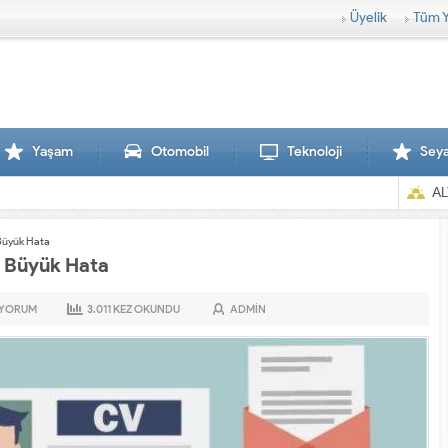
Üyelik
Tüm Y
Yaşam
Otomobil
Teknoloji
Sey
AL
Büyük Hata
5 Büyük Hata
YORUM
3.011
KEZ OKUNDU
ADMIN
Sırtlanlar hamile zebraya saldırdı