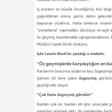
İş ararken en büyük önceliğimiz, bizi doğr
çağırıldıktan sonra, gerisi zaten gelec
başvuran yüzlerce, hatta binlerce insan
“yuvarlama” yapmadan, dürüstçe ve açık açı
öz geçmiş hazırlamakla uğraşmamalısınız. B
Müdürü Laszlo Bock söylüyor.
İşte Laszlo Bock’un yazdığı o makale:
“Öz geçmişlerde karşılaştığım en büy
Kariyerim boyunca yüzlerce kez özgeçmiş
Şahsen 20 bine yakın
özgeçmiş
görünt
geçtiği bile oluyor.
“Çok fazla özgeçmiş gördüm”
Bazıları çok iyi, bazıları eh işte, ama pek ç
yaptığını görmek oldu. Bu hatalardan herha