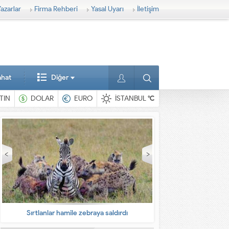
azarlar
Firma Rehberi
Yasal Uyarı
İletişim
ahat
Diğer
TIN
DOLAR
EURO
İSTANBUL
°C
En ilginç hayvanlar
Babalarına bıra