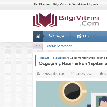
06.08.2026 - Bilgi Vitrini & Sanal Ansiklopedi
Sağlık
Ekonomi
Dizel Jeneratörler
Anasayfa
»
Faydalı Bilgiler
»
Özgeçmiş Hazırlarken Yapılan 5 
Özgeçmiş Hazırlarken Yapılan 
FAYDALI BILGILER
03 MART
2021
0