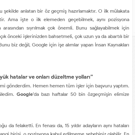
u şekilde anlatan bir öz geçmiş hazırlamaktır. O ilk mülakata
ektir. Ama işte o ilk elemeden geçebilmek, aynı pozisyona
ın arasından sıyrılmak çok önemli. Bunu sağlayabilmek için
k önceki işlerinizden bahsetmeli, çok uzun ya da abartılı bir
unu biz değil, Google için işe alımlar yapan İnsan Kaynakları
ük hatalar ve onları düzeltme yolları”
imi gönderdim. Hemen hemen tüm işler için başvuru yaptım.
üledim.
Google
’da bazı haftalar 50 bin özgeçmişin elimize
oğu da felaketti. En fenası da, 15 yıldır adayların aynı hataları
ngi birisi, o pozisyona kabul edilmeme sebebiniz olabilir. En