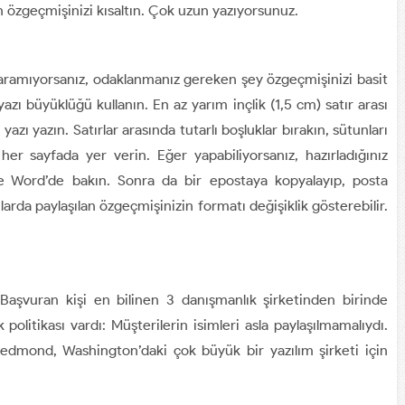
 özgeçmişinizi kısaltın. Çok uzun yazıyorsunuz.
ş aramıyorsanız, odaklanmanız gereken şey özgeçmişinizi basit
zı büyüklüğü kullanın. En az yarım inçlik (1,5 cm) satır arası
azı yazın. Satırlar arasında tutarlı boşluklar bırakın, sütunları
e her sayfada yer verin. Eğer yapabiliyorsanız, hazırladığınız
ord’de bakın. Sonra da bir epostaya kopyalayıp, posta
arda paylaşılan özgeçmişinizin formatı değişiklik gösterebilir.
Başvuran kişi en bilinen 3 danışmanlık şirketinden birinde
ik politikası vardı: Müşterilerin isimleri asla paylaşılmamalıydı.
edmond, Washington’daki çok büyük bir yazılım şirketi için