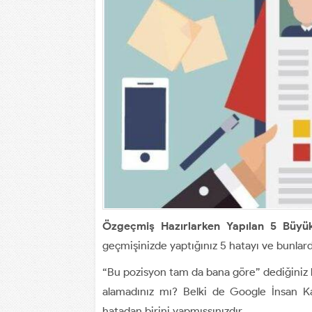
Özgeçmiş Hazırlarken Yapılan 5 Büyü
geçmişinizde yaptığınız 5 hatayı ve bunlard
“Bu pozisyon tam da bana göre” dediğiniz b
alamadınız mı? Belki de Google İnsan Ka
hatadan birini yapmışsınızdır…