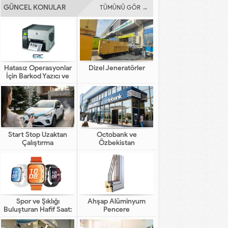
GÜNCEL KONULAR
TÜMÜNÜ GÖR →
Hatasız Operasyonlar
Dizel Jeneratörler
İçin Barkod Yazıcı ve
Otomasyon Sistemleri
Start Stop Uzaktan
Octobank ve
Çalıştırma
Özbekistan
Bankalarının Dijital
Finansal Altyapının
Gelişimindeki Yeni Rolü
Spor ve Şıklığı
Ahşap Alüminyum
Buluşturan Hafif Saat:
Pencere
HUAWEI WATCH FIT 5
Pro