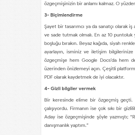
özgeçmişinizin bir anlamı kalmaz. O yüzden
3- Biçimlendirme
Şayet bir tasarımcı ya da sanatçı olarak i
ve sade tutmak olmalı. En az 10 puntoluk ya
boşluğu bırakın. Beyaz kağıda, siyah renkle y
ayarlayın, isminiz ve iletişim bilgileriniz
özgeçmişe hem Google Docs’da hem de W
üzerinden önizlemeyi açın. Çeşitli platforml
PDF olarak kaydetmek de iyi olacaktır.
4- Gizli bilgiler vermek
Bir keresinde elime bir özgeçmiş geçti. 
çalışıyordu. Firmanın ise çok sıkı bir gizlil
Aday ise özgeçmişinde şöyle yazmıştı; “R
danışmanlık yaptım.”