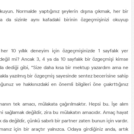
kuyun. Normalde yaptığınız şeylerin dışına çıkmak, her bir
Ya da sizinle aynı kafadaki birinin özgeçmişinizi okuyup
her 10 yıllık deneyim için özgeçmişinizde 1 sayfalık yer
 değil mi? Ancak 3, 4 ya da 10 sayfalık bir özgeçmişi kimse
 da dediği gibi, “Size daha kısa bir mektup yazardım ama ne
odakla yazılmış bir özgeçmiş sayesinde sentez becerisine sahip
uğunuz ve hakkınızdaki en önemli bilgileri öne çıakrttığınız
manın tek amacı, mülakata çağırılmaktır. Hepsi bu. İşe alım
ini sağlamak değildir, zira bu mülakatın amacıdır. Amaç hayat
da değildir, çünkü sabırlı bir partner zaten bunun için vardır.
manız için bir araçtır yalnızca. Odaya girdiğiniz anda, artık