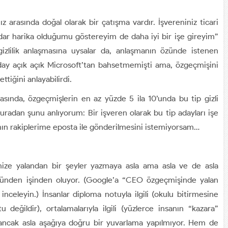
ınız arasında doğal olarak bir çatışma vardır. İşvereniniz ticari
 kadar harika olduğumu göstereyim de daha iyi bir işe gireyim”
zlilik anlaşmasına uysalar da, anlaşmanın özünde istenen
aday açık açık Microsoft’tan bahsetmemişti ama, özgeçmişini
ttiğini anlayabilirdi.
sında, özgeçmişlerin en az yüzde 5 ila 10’unda bu tip gizli
 buradan şunu anlıyorum: Bir işveren olarak bu tip adayları işe
ımın rakiplerime eposta ile gönderilmesini istemiyorsam…
nize yalandan bir şeyler yazmaya asla ama asla ve de asla
zünden işinden oluyor. (Google’a “CEO özgeçmişinde yalan
inceleyin.) İnsanlar diploma notuyla ilgili (okulu bitirmesine
değildir), ortalamalarıyla ilgili (yüzlerce insanın “kazara”
, ancak asla aşağıya doğru bir yuvarlama yapılmıyor. Hem de