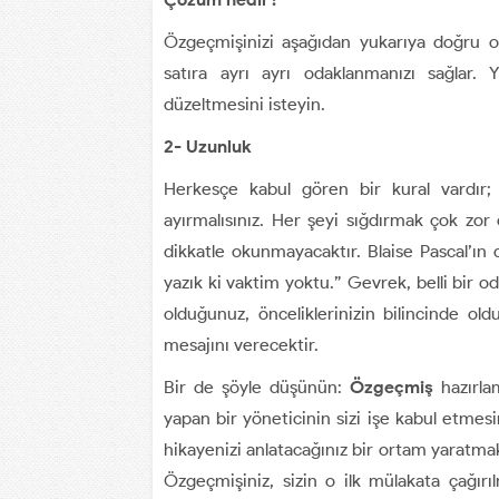
Özgeçmişinizi aşağıdan yukarıya doğru o
satıra ayrı ayrı odaklanmanızı sağlar. 
düzeltmesini isteyin.
2- Uzunluk
Herkesçe kabul gören bir kural vardır; 
ayırmalısınız. Her şeyi sığdırmak çok zor
dikkatle okunmayacaktır. Blaise Pascal’ın
yazık ki vaktim yoktu.” Gevrek, belli bir 
olduğunuz, önceliklerinizin bilincinde old
mesajını verecektir.
Bir de şöyle düşünün:
Özgeçmiş
hazırla
yapan bir yöneticinin sizi işe kabul etmes
hikayenizi anlatacağınız bir ortam yaratmak 
Özgeçmişiniz, sizin o ilk mülakata çağırıl