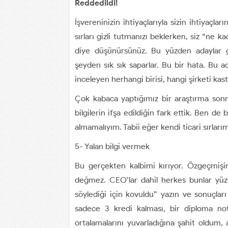
Reddedildi!
İşvereninizin ihtiyaçlarıyla sizin ihtiyaçlar
sırları gizli tutmanızı beklerken, siz “ne
diye düşünürsünüz. Bu yüzden adaylar gi
şeyden sık sık saparlar. Bu bir hata. Bu 
inceleyen herhangi birisi, hangi şirketi kaste
Çok kabaca yaptığımız bir araştırma sonra
bilgilerin ifşa edildiğin fark ettik. Ben de
almamalıyım. Tabii eğer kendi ticari sırlar
5- Yalan bilgi vermek
Bu gerçekten kalbimi kırıyor. Özgeçmişi
değmez. CEO’lar dahil herkes bunlar yü
söylediği için kovuldu” yazın ve sonuçları 
sadece 3 kredi kalması, bir diploma notu 
ortalamalarını yuvarladığına şahit oldum