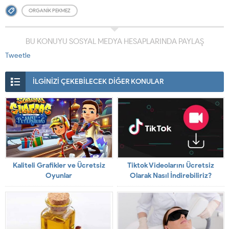
ORGANIK PEKMEZ
BU KONUYU SOSYAL MEDYA HESAPLARINDA PAYLAŞ
Tweetle
İLGİNİZİ ÇEKEBİLECEK DİĞER KONULAR
Kaliteli Grafikler ve Ücretsiz
Tiktok Videolarını Ücretsiz
Oyunlar
Olarak Nasıl İndirebiliriz?