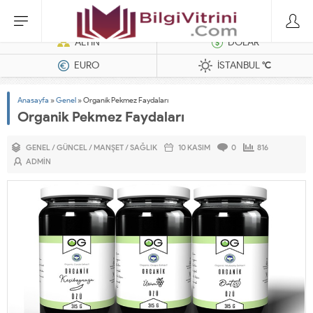
Dizel Jeneratörler
ALTIN
DOLAR
EURO
İSTANBUL
°C
Anasayfa
»
Genel
»
Organik Pekmez Faydaları
Organik Pekmez Faydaları
GENEL
/
GÜNCEL
/
MANŞET
/
SAĞLIK
10 KASIM
0
816
ADMIN