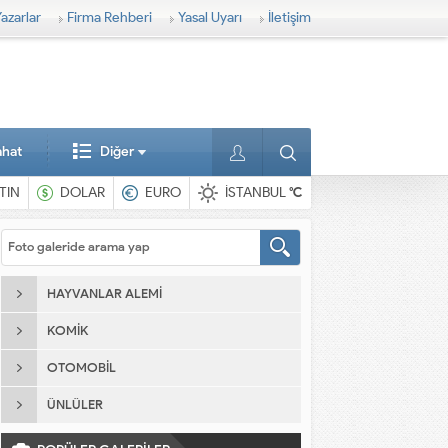
azarlar
Firma Rehberi
Yasal Uyarı
İletişim
ahat
Diğer
TIN
DOLAR
EURO
İSTANBUL
°C
HAYVANLAR ALEMI
KOMIK
OTOMOBIL
ÜNLÜLER