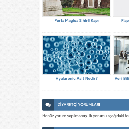
Porta Magica Sihirli Kapı
Flap
Hyaluronic Asit Nedir?
Veri Bi
ZİYARETÇİ YORUMLARI
Henüz yorum yapılmamış. İlk yorumu aşağıdaki form a