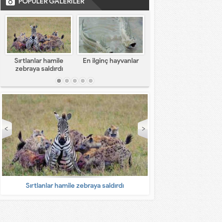
POPÜLER GALERİLER
Sırtlanlar hamile
En ilginç hayvanlar
En komik capsler
zebraya saldırdı
Sırtlanlar hamile zebraya saldırdı
En ilginç 