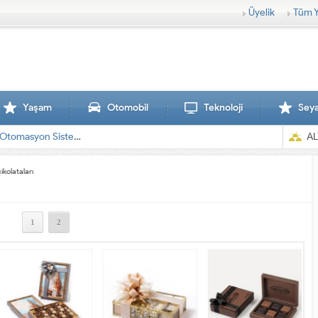
Üyelik
Tüm Y
Yaşam
Otomobil
Teknoloji
Sey
AL
kolataları
1
2