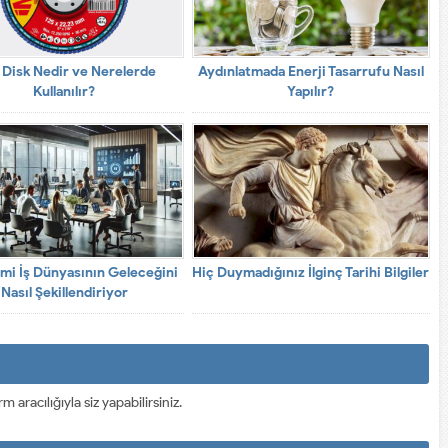
 Disk Nedir ve Nerelerde
Aydınlatmada Enerji Tasarrufu Nasıl
Kullanılır?
Yapılır?
limi İş Dünyasının Geleceğini
Hiç Duymadığınız İlginç Tarihi Bilgiler
Nasıl Şekillendiriyor
racılığıyla siz yapabilirsiniz.