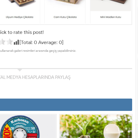
ick to rate this post!
[Total:
0
Average:
0
]
kullanarak galeri resimleri arasında geçiş yapabilirsiniz.
YAL MEDYA HESAPLARINDA PAYLAŞ