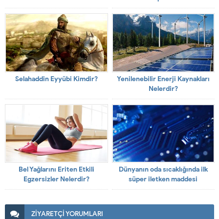
Selahaddin Eyyübi Kimdir?
Yenilenebilir Enerji Kaynakları
Nelerdir?
Bel Yağlarını Eriten Etkili
Dünyanın oda sıcaklığında ilk
Egzersizler Nelerdir?
süper iletken maddesi
sentezlendi
ZİYARETÇİ YORUMLARI