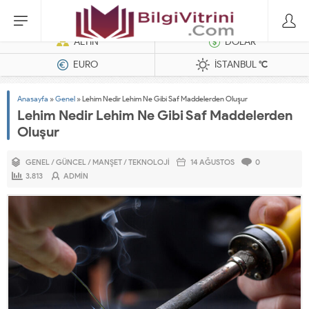
Dizel Jeneratörler
ALTIN
DOLAR
EURO
İSTANBUL
°C
Anasayfa
»
Genel
»
Lehim Nedir Lehim Ne Gibi Saf Maddelerden Oluşur
Lehim Nedir Lehim Ne Gibi Saf Maddelerden
Oluşur
GENEL
/
GÜNCEL
/
MANŞET
/
TEKNOLOJI
14 AĞUSTOS
0
3.813
ADMIN