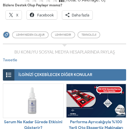
Bizlere Destek Olup Paylaşır mısınız?
X
Facebook
Daha fazla
LEHIM NEDEN OLUŞUR
LEHIM NEDIR
TEKNOLOJI
BU KONUYU SOSYAL MEDYA HESAPLARINDA PAYLAŞ
Tweetle
İLGİNİZİ ÇEKEBİLECEK DİĞER KONULAR
Serum Ne Kadar Sürede Etkisini
Performa Ayrıcalığıyla %100
Gösterir?
Yerli Oto Ekspertiz Makinaları