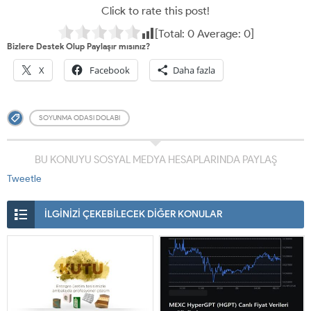
Click to rate this post!
[Total:
0
Average:
0
]
Bizlere Destek Olup Paylaşır mısınız?
X
Facebook
Daha fazla
SOYUNMA ODASI DOLABI
BU KONUYU SOSYAL MEDYA HESAPLARINDA PAYLAŞ
Tweetle
İLGİNİZİ ÇEKEBİLECEK DİĞER KONULAR