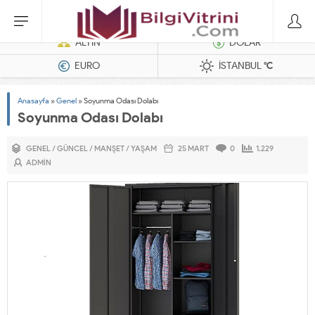
Hatasız Operasyonlar İçin Barkod Yazıcı ve Otomasyon Sistemleri
ALTIN
DOLAR
EURO
İSTANBUL
°C
Anasayfa
»
Genel
»
Soyunma Odası Dolabı
Soyunma Odası Dolabı
GENEL
/
GÜNCEL
/
MANŞET
/
YAŞAM
25 MART
0
1.229
ADMIN