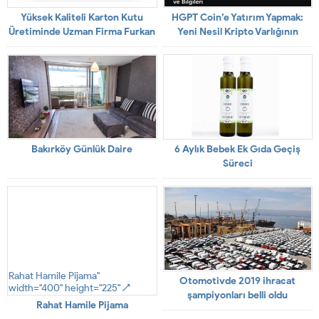
Yüksek Kaliteli Karton Kutu
HGPT Coin’e Yatırım Yapmak:
Üretiminde Uzman Firma Furkan
Yeni Nesil Kripto Varlığının
Ofset
Detaylı İncelenmesi
Bakırköy Günlük Daire
6 Aylık Bebek Ek Gıda Geçiş
Süreci
Rahat Hamile Pijama"
Otomotivde 2019 ihracat
width="400" height="225" />
şampiyonları belli oldu
Rahat Hamile Pijama