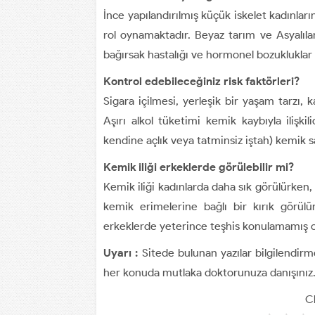
İnce yapılandırılmış küçük iskelet kadınları
rol oynamaktadır. Beyaz tarım ve Asyalılar
bağırsak hastalığı ve hormonel bozukluklar ke
Kontrol edebileceğiniz risk faktörleri?
Sigara içilmesi, yerleşik bir yaşam tarzı, k
Aşırı alkol tüketimi kemik kaybıyla ilişkil
kendine açlık veya tatminsiz iştah) kemik sa
Kemik iliği erkeklerde görülebilir mi?
Kemik iliği kadınlarda daha sık görülürken, 
kemik erimelerine bağlı bir kırık görül
erkeklerde yeterince teşhis konulamamış ol
Uyarı :
Sitede bulunan yazılar bilgilendirme
her konuda mutlaka doktorunuza danışınız
Cl