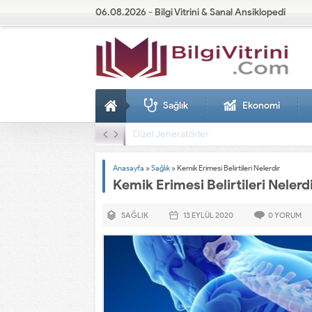
06.08.2026 - Bilgi Vitrini & Sanal Ansiklopedi
Sağlık
Ekonomi
Dizel Jeneratörler
Anasayfa
»
Sağlık
»
Kemik Erimesi Belirtileri Nelerdir
Kemik Erimesi Belirtileri Nelerd
SAĞLIK
13 EYLÜL
2020
0
YORUM