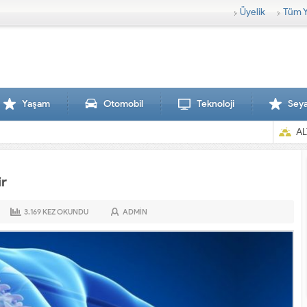
Üyelik
Tüm Y
Yaşam
Otomobil
Teknoloji
Sey
AL
ir
3.169
KEZ OKUNDU
ADMIN
Sırtl