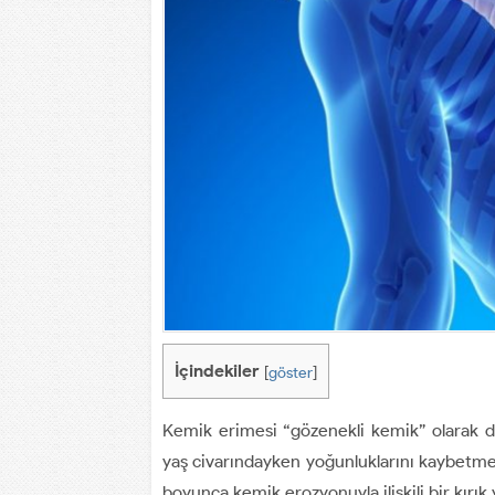
İçindekiler
[
göster
]
Kemik erimesi “gözenekli kemik” olarak d
yaş civarındayken yoğunluklarını kaybetmey
boyunca kemik erozyonuyla ilişkili bir kırık