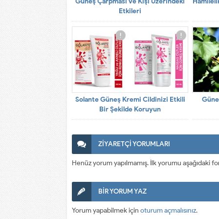
Güneş Çarpması ve Kişi Üzerindeki
Hamilel
Etkileri
Solante Güneş Kremi Cildinizi Etkili
Güneş
Bir Şekilde Koruyun
ZİYARETÇİ YORUMLARI
Henüz yorum yapılmamış. İlk yorumu aşağıdaki form a
BİR YORUM YAZ
Yorum yapabilmek için
oturum açmalısınız
.