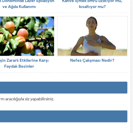
ik Döneminde Lazer Epilasyon
Kahve içmek ömrü uzatıyor mu,
ve Ağda Kullanımı
kısaltıyor mu?
in Zararlı Etkilerine Karşı
Nefes Çalışması Nedir?
Faydalı Besinler
racılığıyla siz yapabilirsiniz.