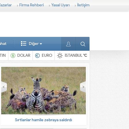
azarlar
Firma Rehberi
Yasal Uyarı
İletişim
ahat
Diğer
TIN
DOLAR
EURO
İSTANBUL
°C
anlar hamile zebraya saldırdı
En ilginç hayvanlar