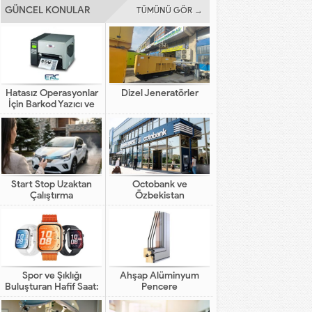
GÜNCEL KONULAR
TÜMÜNÜ GÖR →
Hatasız Operasyonlar
Dizel Jeneratörler
İçin Barkod Yazıcı ve
Otomasyon Sistemleri
Start Stop Uzaktan
Octobank ve
Çalıştırma
Özbekistan
Bankalarının Dijital
Finansal Altyapının
Gelişimindeki Yeni Rolü
Spor ve Şıklığı
Ahşap Alüminyum
Buluşturan Hafif Saat:
Pencere
HUAWEI WATCH FIT 5
Pro