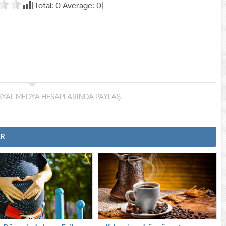
[Total:
0
Average:
0
]
YAL MEDYA HESAPLARINDA PAYLAŞ
AR