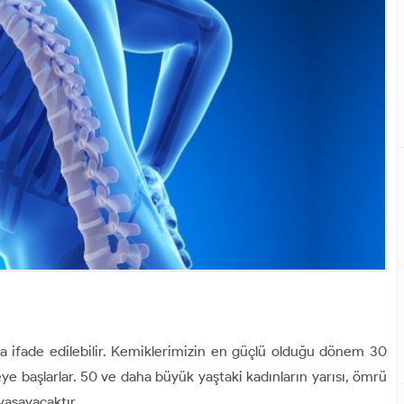
a ifade edilebilir. Kemiklerimizin en güçlü olduğu dönem 30
e başlarlar. 50 ve daha büyük yaştaki kadınların yarısı, ömrü
 yaşayacaktır.