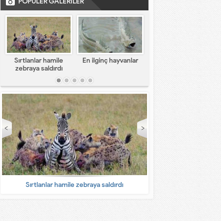
POPÜLER GALERİLER
Sırtlanlar hamile
En ilginç hayvanlar
En komik capsler
zebraya saldırdı
Sırtlanlar hamile zebraya saldırdı
En ilginç 