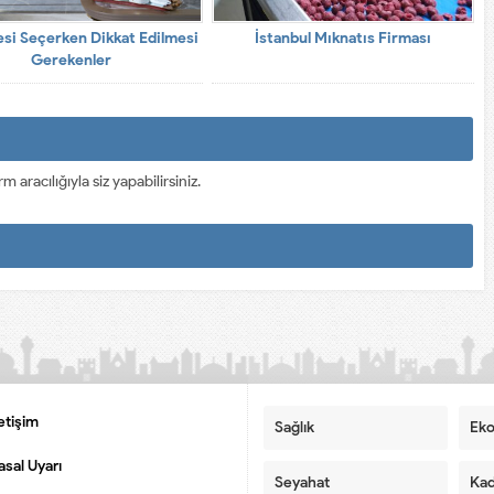
esi Seçerken Dikkat Edilmesi
İstanbul Mıknatıs Firması
Gerekenler
racılığıyla siz yapabilirsiniz.
letişim
Sağlık
Ek
asal Uyarı
Seyahat
Kad