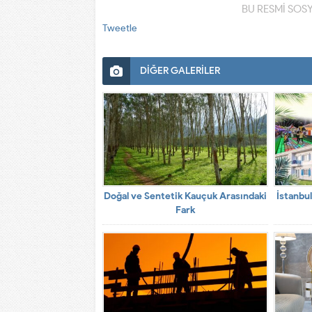
BU RESMİ SOS
Tweetle
DİĞER GALERİLER
Doğal ve Sentetik Kauçuk Arasındaki
İstanbul
Fark