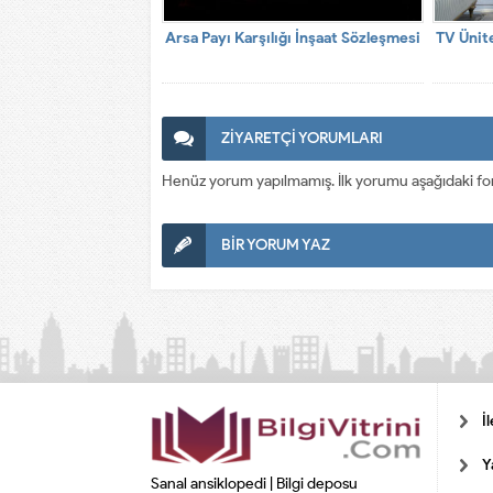
Arsa Payı Karşılığı İnşaat Sözleşmesi
TV Ünit
ZİYARETÇİ YORUMLARI
Henüz yorum yapılmamış. İlk yorumu aşağıdaki form a
BİR YORUM YAZ
İ
Y
Sanal ansiklopedi | Bilgi deposu