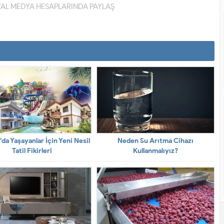
YAL MEDYA HESAPLARINDA PAYLAŞ
’da Yaşayanlar İçin Yeni Nesil
Neden Su Arıtma Cihazı
Tatil Fikirleri
Kullanmalıyız?