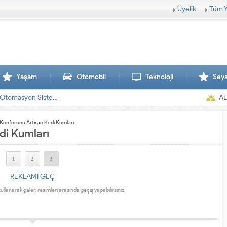
Üyelik
Tüm Y
Yaşam
Otomobil
Teknoloji
Sey
AL
 Konforunu Artıran Kedi Kumları
di Kumları
1
2
3
REKLAMI GEÇ
kullanarak galeri resimleri arasında geçiş yapabilirsiniz.