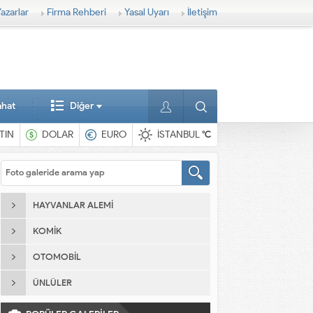
azarlar
Firma Rehberi
Yasal Uyarı
İletişim
ahat
Diğer
TIN
DOLAR
EURO
İSTANBUL
°C
HAYVANLAR ALEMI
KOMIK
OTOMOBIL
ÜNLÜLER