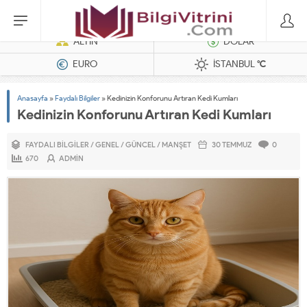
Dizel Jeneratörler
ALTIN
DOLAR
EURO
İSTANBUL
°C
Anasayfa
»
Faydalı Bilgiler
»
Kedinizin Konforunu Artıran Kedi Kumları
Kedinizin Konforunu Artıran Kedi Kumları
FAYDALI BILGILER
/
GENEL
/
GÜNCEL
/
MANŞET
30 TEMMUZ
0
670
ADMIN