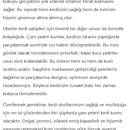
kokuyu gerçekten yok ederek ortamın ferah kalmasını
sağlar. Bu sayede hem kedinizin sağlığı hem de evinizin
hijyeni güvence altına alınmış olur.
Elbette kedi sahipleri için önemli bir diğer unsur da temizlik
kolaylığıdır. Çam peleti kumlar, kediniz idrarını yaptığında
parçalanmak suretiyle toz haline dönüşmektedir. Bu tozu
günlük olarak temizlemeniz yeterlidir; kalan kuru peletler
uzun süre kullanılabilir. Bu sistem hem su hem de kum
israfını azaltır. Sapphire markasının geliştirdiği peletlerin
dağılma ve parçalanma dengesi, optimum seviyede
tasarlanmıştır. Böylece kedinizin tuvalet kabı her zaman
kolayca temizlenebilir.
Özetlemek gerekirse, kedi dostlarımızın sağlığı ve mutluluğu
için en iyi çözümlerden biri şüphesiz çam peleti kedi kumu
olacaktır. Doğal, çevreci, yüksek emiş kapasiteli ve hijyenik
yapısıyla geleneksel kum çeşitlerine göre birçok avantaj