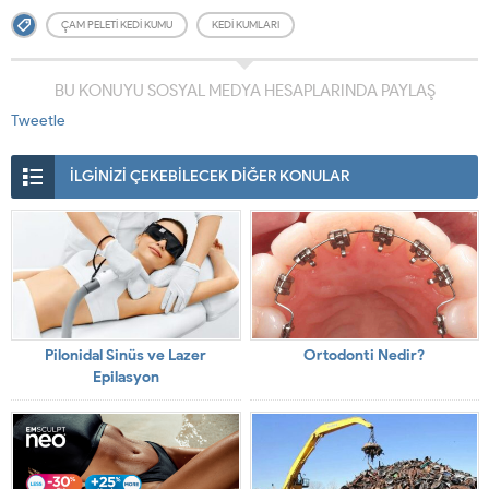
ÇAM PELETI KEDI KUMU
KEDI KUMLARI
BU KONUYU SOSYAL MEDYA HESAPLARINDA PAYLAŞ
Tweetle
İLGİNİZİ ÇEKEBİLECEK DİĞER KONULAR
Pilonidal Sinüs ve Lazer
Ortodonti Nedir?
Epilasyon