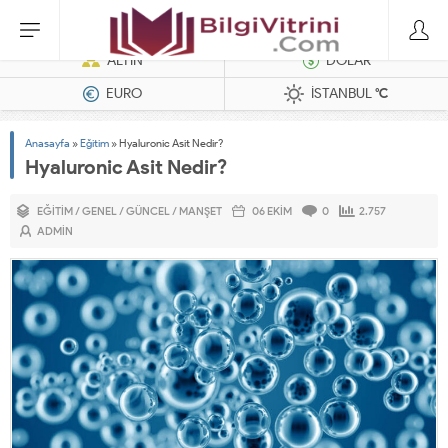
Dizel Jeneratörler
ALTIN
DOLAR
EURO
İSTANBUL
°C
Anasayfa
»
Eğitim
»
Hyaluronic Asit Nedir?
Hyaluronic Asit Nedir?
EĞITIM
/
GENEL
/
GÜNCEL
/
MANŞET
06 EKIM
0
2.757
ADMIN