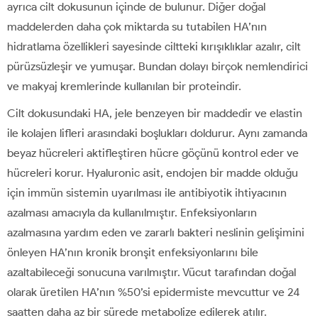
ayrıca cilt dokusunun içinde de bulunur. Diğer doğal
maddelerden daha çok miktarda su tutabilen HA’nın
hidratlama özellikleri sayesinde ciltteki kırışıklıklar azalır, cilt
pürüzsüzleşir ve yumuşar. Bundan dolayı birçok nemlendirici
ve makyaj kremlerinde kullanılan bir proteindir.
Cilt dokusundaki HA, jele benzeyen bir maddedir ve elastin
ile kolajen lifleri arasındaki boşlukları doldurur. Aynı zamanda
beyaz hücreleri aktifleştiren hücre göçünü kontrol eder ve
hücreleri korur. Hyaluronic asit, endojen bir madde olduğu
için immün sistemin uyarılması ile antibiyotik ihtiyacının
azalması amacıyla da kullanılmıştır. Enfeksiyonların
azalmasına yardım eden ve zararlı bakteri neslinin gelişimini
önleyen HA’nın kronik bronşit enfeksiyonlarını bile
azaltabileceği sonucuna varılmıştır. Vücut tarafından doğal
olarak üretilen HA’nın %50’si epidermiste mevcuttur ve 24
saatten daha az bir sürede metabolize edilerek atılır.