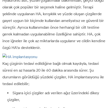
Hyaluronic asit, yüzsel çoğaltmalar bakımından, geçici dolgu
olarak çok popüler bir seçenek haline gelmiştir. Terapi
şeklinde uygulanan HA, kırışıklık ve yüzde oluşan çizgilerde
gayet uygun bir biçimde kullanılan ameliyatsız ve güvenli bir
süreçtir. Ayrıca kullanımdan önce herhangi bir cilt testine
gerek kalmadan uygulanabilme özelliğine sahiptir. HA, çok
ince iğneler ile çok az miktarlarda uygulanır ve cildin kendine
özgü HA’sı desteklenir.
Kaç çizginin tedavi edildiğine bağlı olmak kaydıyla, tedavi
süresi en az hasarla 20 ile 60 dakika arasında sürer. Şu
durumların görüldüğü yüzdeki çizgiler, HA implantasyonu ile
tedavi edilebilir;
Sigara içici çizgiler adı verilen ağız üzerindeki dikey
çizgiler,