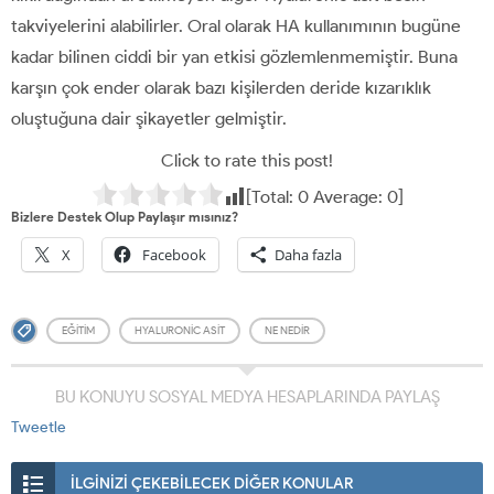
takviyelerini alabilirler. Oral olarak HA kullanımının bugüne
kadar bilinen ciddi bir yan etkisi gözlemlenmemiştir. Buna
karşın çok ender olarak bazı kişilerden deride kızarıklık
oluştuğuna dair şikayetler gelmiştir.
Click to rate this post!
[Total:
0
Average:
0
]
Bizlere Destek Olup Paylaşır mısınız?
X
Facebook
Daha fazla
EĞITIM
HYALURONIC ASIT
NE NEDIR
BU KONUYU SOSYAL MEDYA HESAPLARINDA PAYLAŞ
Tweetle
İLGİNİZİ ÇEKEBİLECEK DİĞER KONULAR