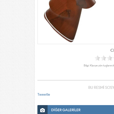
Cl
Bilgi: Klavye yön tuşlarını 
BU RESMİ SOS
Tweetle
DİĞER GALERİLER