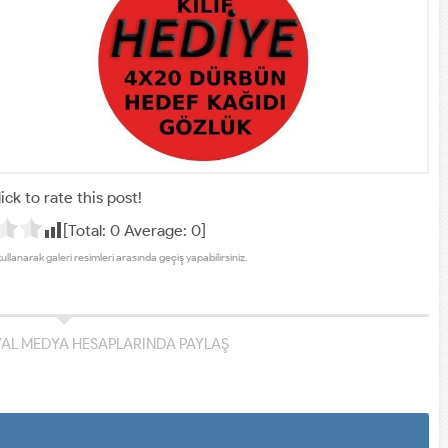
ick to rate this post!
[Total:
0
Average:
0
]
kullanarak galeri resimleri arasında geçiş yapabilirsiniz.
YAL MEDYA HESAPLARINDA PAYLAŞ