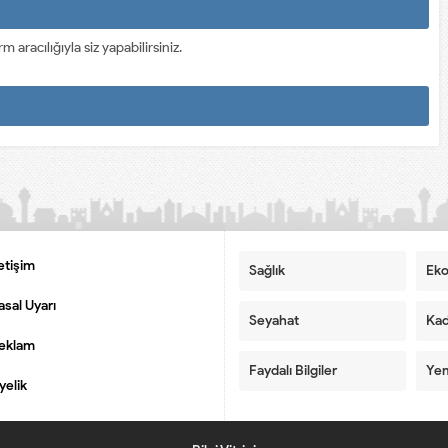
racılığıyla siz yapabilirsiniz.
letişim
Sağlık
Ek
asal Uyarı
Seyahat
Kad
eklam
Faydalı Bilgiler
Yem
yelik