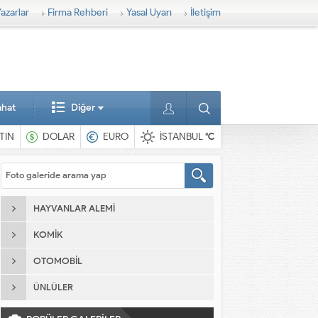
azarlar
Firma Rehberi
Yasal Uyarı
İletişim
ahat
Diğer
TIN
DOLAR
EURO
İSTANBUL
°C
HAYVANLAR ALEMI
KOMIK
OTOMOBIL
ÜNLÜLER