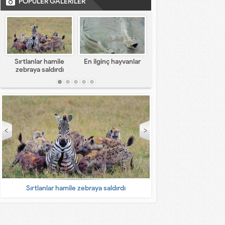
POPÜLER GALERİLER
Sırtlanlar hamile
En ilginç hayvanlar
En komik capsler
zebraya saldırdı
Sırtlanlar hamile zebraya saldırdı
En ilginç 