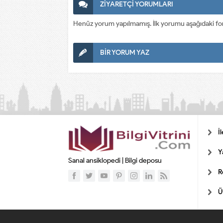
ZİYARETÇİ YORUMLARI
Henüz yorum yapılmamış. İlk yorumu aşağıdaki form a
BİR YORUM YAZ
İ
Y
Sanal ansiklopedi | Bilgi deposu
R
Ü