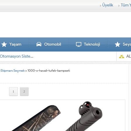
Üyelik
Tüm Y
Yaşam
Otomobil
Teknoloji
Sey
AL
ğru Ekipmanı Seçmek
»
1000-x-havali-tufek-kampseti
1
2