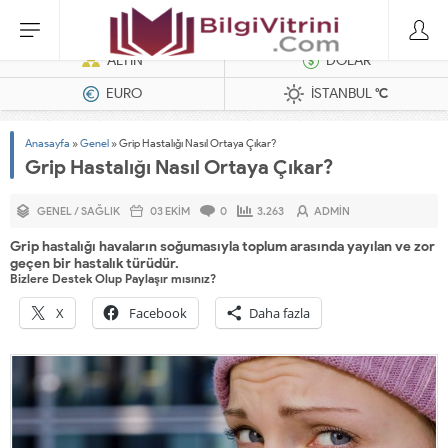
Dizel Jeneratörler
ALTIN
DOLAR
EURO
İSTANBUL
°C
Anasayfa
»
Genel
»
Grip Hastalığı Nasıl Ortaya Çıkar?
Grip Hastalığı Nasıl Ortaya Çıkar?
GENEL
/
SAĞLIK
03 EKIM
0
3.263
ADMIN
Grip hastalığı havaların soğumasıyla toplum arasında yayılan ve zor
geçen bir hastalık türüdür.
Bizlere Destek Olup Paylaşır mısınız?
X
Facebook
Daha fazla