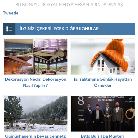
BU KONUYU SOSYAL MEDYA HESAPLARINDA PAYLAŞ
Tweetle
İLGİNİZİ ÇEKEBİLECEK DİĞER KONULAR
Dekorasyon Nedir, Dekorasyon
Isı Yalıtımına Günlük Hayattan
Nasıl Yapılır?
Örnekler
Gümüşhane’nin beyaz cenneti:
Bitlo Bu Yıl Da Müşteri