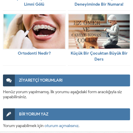
Limni Gölü
Deneyiminde Bir Numara!
Ortodonti Nedir?
Küçük Bir Çocuktan Büyük Bir
Ders
ZİYARETÇİ YORUMLARI
Henüz yorum yapılmamış. İlk yorumu aşağıdaki form aracılığıyla siz
yapabilirsiniz.
BİR YORUM YAZ
Yorum yapabilmek için
oturum açmalısınız
.