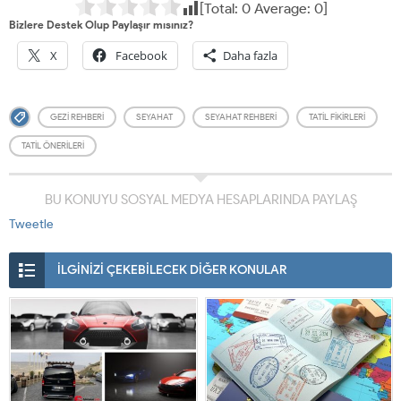
[Total:
0
Average:
0
]
Bizlere Destek Olup Paylaşır mısınız?
X
Facebook
Daha fazla
GEZI REHBERI
SEYAHAT
SEYAHAT REHBERI
TATIL FIKIRLERI
TATIL ÖNERILERI
BU KONUYU SOSYAL MEDYA HESAPLARINDA PAYLAŞ
Tweetle
İLGİNİZİ ÇEKEBİLECEK DİĞER KONULAR