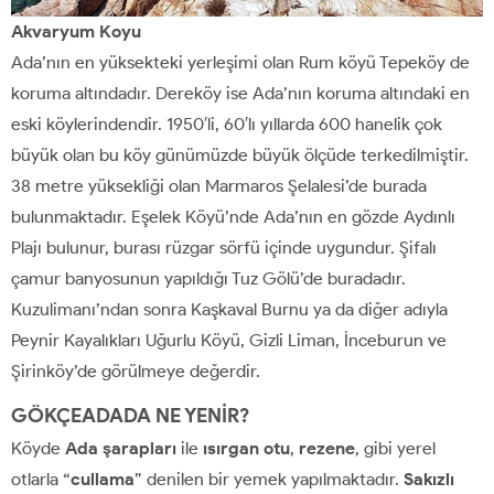
Akvaryum Koyu
Ada’nın en yüksekteki yerleşimi olan Rum köyü Tepeköy de
koruma altındadır. Dereköy ise Ada’nın koruma altındaki en
eski köylerindendir. 1950′li, 60′lı yıllarda 600 hanelik çok
büyük olan bu köy günümüzde büyük ölçüde terkedilmiştir.
38 metre yüksekliği olan Marmaros Şelalesi’de burada
bulunmaktadır. Eşelek Köyü’nde Ada’nın en gözde Aydınlı
Plajı bulunur, burası rüzgar sörfü içinde uygundur. Şifalı
çamur banyosunun yapıldığı Tuz Gölü’de buradadır.
Kuzulimanı’ndan sonra Kaşkaval Burnu ya da diğer adıyla
Peynir Kayalıkları Uğurlu Köyü, Gizli Liman, İnceburun ve
Şirinköy’de görülmeye değerdir.
GÖKÇEADADA NE YENİR?
Köyde
Ada şarapları
ile
ısırgan otu
,
rezene
, gibi yerel
otlarla “
cullama
” denilen bir yemek yapılmaktadır.
Sakızlı