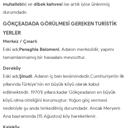
muhallebi
si ve
dibek kahvesi
ise artık iyice ünlenmiş
durumdadır.
GÖKÇEADADA GÖRÜLMESİ GEREKEN TURİSTİK
YERLER
Merkez / Çınarlı
Eski adı;
Panaghia Balomeni
. Adanın merkezidir, yapımı
tamamlanmamış bir havaalanı mevcuttur.
Dereköy
Eski adı;
Şinudi
. Adanın iç batı kesimindedir.Cumhuriyetin ilk
yıllarında Türkiye’nin en büyük köyü olarak kabul
edilmektedir. 1970′li yıllara kadar Gökçeadanın en büyük
köyü olma niteliğini korumuştur. Yoğun göç vermesi
nedeniyle şu anda terkedilmiş durumdadır. Ancak Meryem
Ana bayramında (15 Ağustos) köy hareketlenir.
Kaleköy