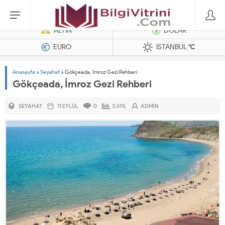
Dizel Jeneratörler
ALTIN
DOLAR
EURO
İSTANBUL
°C
Anasayfa
»
Seyahat
»
Gökçeada, İmroz Gezi Rehberi
Gökçeada, İmroz Gezi Rehberi
SEYAHAT
11 EYLÜL
0
3.595
ADMIN