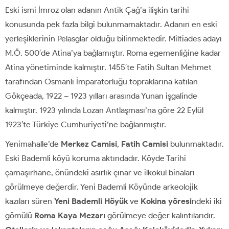
Eski ismi İmroz olan adanın Antik Çağ’a ilişkin tarihi
konusunda pek fazla bilgi bulunmamaktadır. Adanın en eski
yerleşiklerinin Pelasglar olduğu bilinmektedir. Miltiades adayı
M.Ö. 500′de Atina’ya bağlamıştır. Roma egemenliğine kadar
Atina yönetiminde kalmıştır. 1455′te Fatih Sultan Mehmet
tarafından Osmanlı İmparatorluğu topraklarına katılan
Gökçeada, 1922 – 1923 yılları arasında Yunan işgalinde
kalmıştır. 1923 yılında Lozan Antlaşması’na göre 22 Eylül
1923′te Türkiye Cumhuriyeti’ne bağlanmıştır.
Yenimahalle’de
Merkez Camisi
,
Fatih Camisi
bulunmaktadır.
Eski Bademli köyü koruma aktındadır. Köyde Tarihi
çamaşırhane, önündeki asırlık çınar ve ilkokul binaları
görülmeye değerdir. Yeni Bademli Köyünde arkeolojik
kazıları süren
Yeni Bademli Höyük
ve
Kokina yöresi
ndeki iki
gömülü
Roma Kaya Mezarı
görülmeye değer kalıntılarıdır.