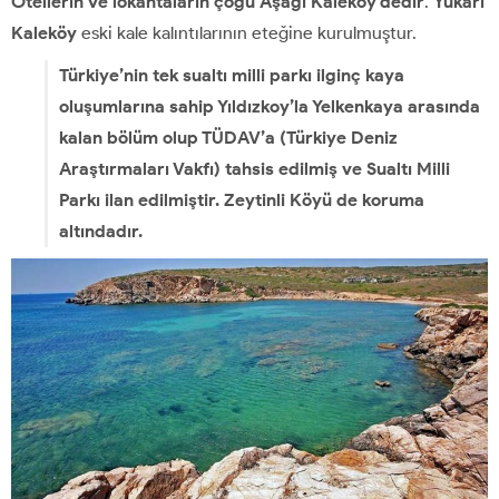
Otellerin ve lokantaların çoğu Aşağı Kaleköy’dedir
.
Yukarı
Kaleköy
eski kale kalıntılarının eteğine kurulmuştur.
Türkiye’nin tek sualtı milli parkı ilginç kaya
oluşumlarına sahip Yıldızkoy’la Yelkenkaya arasında
kalan bölüm olup TÜDAV’a (Türkiye Deniz
Araştırmaları Vakfı) tahsis edilmiş ve Sualtı Milli
Parkı ilan edilmiştir. Zeytinli Köyü de koruma
altındadır.