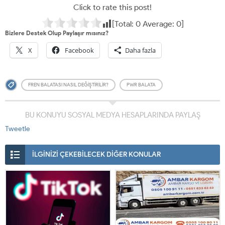
Click to rate this post!
[Total:
0
Average:
0
]
Bizlere Destek Olup Paylaşır mısınız?
X
Facebook
Daha fazla
FREN BALATASI NASIL DEĞIŞTIRILIR?
PWR BALATA
BU KONUYU SOSYAL MEDYA HESAPLARINDA PAYLAŞ
Tweetle
İLGİNİZİ ÇEKEBİLECEK DİĞER KONULAR