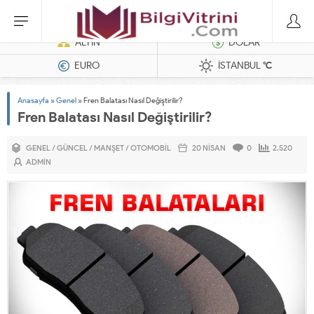
Dizel Jeneratörler
ALTIN
DOLAR
EURO
İSTANBUL
°C
Anasayfa
»
Genel
»
Fren Balatası Nasıl Değiştirilir?
Fren Balatası Nasıl Değiştirilir?
GENEL
/
GÜNCEL
/
MANŞET
/
OTOMOBIL
20 NISAN
0
2.520
ADMIN