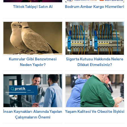
Tiktok Takipçi Satın Al
Bodrum Ambar Kargo Hizmetleri
Kumrular Gibi Benzetmesi
Sigorta Kutusu Hakkında Nelere
Neden Yapılır?
Dikkat Etmelisiniz?
İnsan Kaynakları Alanında Yapılan
Yaşam Kalitesi Ve Obezite İlişkisi
Çalışmaların Önemi