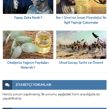
Yapay Zeka Nedir?
İbn-i Sina’nın İnsan Fizyolojisi İle
İlgili Yaptığı Çalışmalar
Okaliptüs Yağının Faydaları
Uhud Savaşı Tarihi ve Önemi
Nelerdir?
ZİYARETÇİ YORUMLARI
Henüz yorum yapılmamış. İlk yorumu aşağıdaki form aracılığıyla siz
yapabilirsiniz.