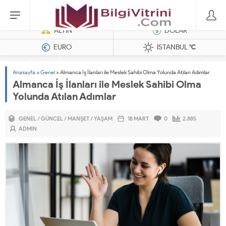
Dizel Jeneratörler
ALTIN
DOLAR
EURO
İSTANBUL
°C
Anasayfa
»
Genel
»
Almanca İş İlanları ile Meslek Sahibi Olma Yolunda Atılan Adımlar
Almanca İş İlanları ile Meslek Sahibi Olma
Yolunda Atılan Adımlar
GENEL
/
GÜNCEL
/
MANŞET
/
YAŞAM
18 MART
0
2.885
ADMIN