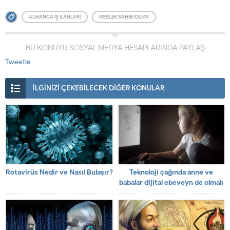
ALMANCA İŞ İLANLARI
MESLEK SAHIBI OLMA
BU KONUYU SOSYAL MEDYA HESAPLARINDA PAYLAŞ
Tweetle
İLGİNİZİ ÇEKEBİLECEK DİĞER KONULAR
Rotavirüs Nedir ve Nasıl Bulaşır?
Teknoloji çağında anne ve
babalar dijital ebeveyn de olmalı