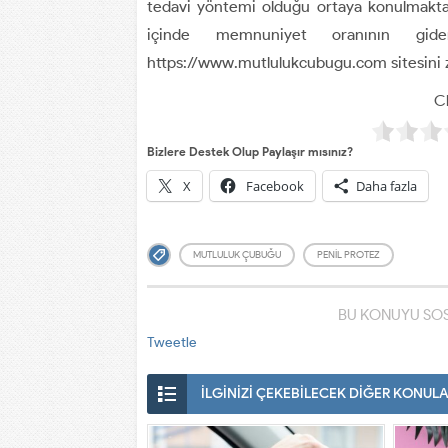
tedavi yöntemi olduğu ortaya konulmaktadı
içinde memnuniyet oranının gide
https://www.mutlulukcubugu.com sitesini z
Cl
Bizlere Destek Olup Paylaşır mısınız?
X
Facebook
Daha fazla
MUTLULUK ÇUBUĞU
PENIL PROTEZ
BU KONUYU SOS
Tweetle
İLGİNİZİ ÇEKEBİLECEK DİĞER KONUL