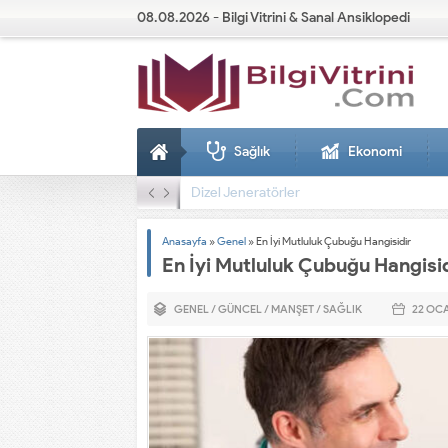
08.08.2026 - Bilgi Vitrini & Sanal Ansiklopedi
Sağlık
Ekonomi
Dizel Jeneratörler
Anasayfa
»
Genel
»
En İyi Mutluluk Çubuğu Hangisidir
En İyi Mutluluk Çubuğu Hangisi
GENEL
/
GÜNCEL
/
MANŞET
/
SAĞLIK
22 OC