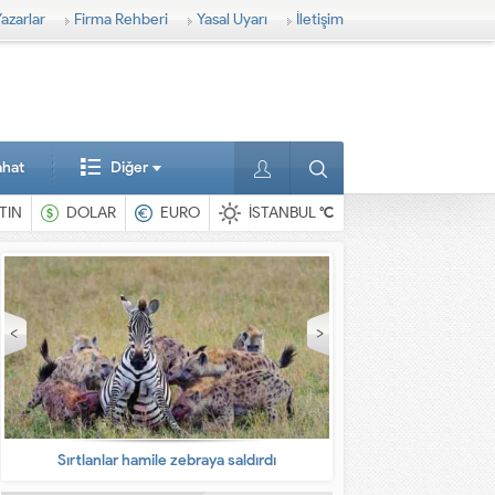
azarlar
Firma Rehberi
Yasal Uyarı
İletişim
ahat
Diğer
TIN
DOLAR
EURO
İSTANBUL
°C
En ilginç hayvanlar
Babalarına bıra