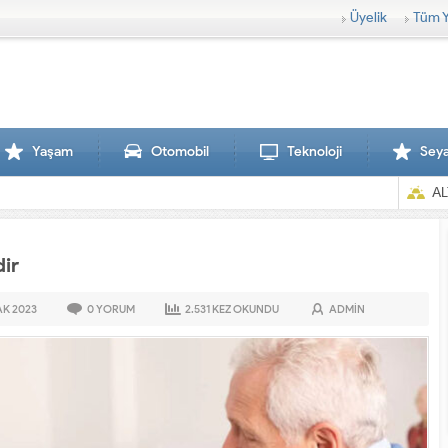
Üyelik
Tüm Y
Yaşam
Otomobil
Teknoloji
Sey
AL
dir
AK
2023
0
YORUM
2.531
KEZ OKUNDU
ADMIN
Sırtlanlar hamile zebraya saldırdı