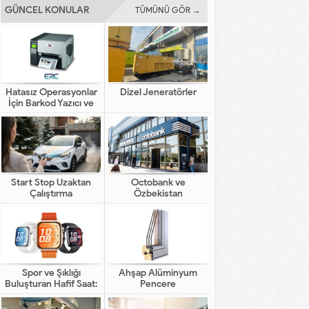
GÜNCEL KONULAR
TÜMÜNÜ GÖR →
Hatasız Operasyonlar
Dizel Jeneratörler
İçin Barkod Yazıcı ve
Otomasyon Sistemleri
Start Stop Uzaktan
Octobank ve
Çalıştırma
Özbekistan
Bankalarının Dijital
Finansal Altyapının
Gelişimindeki Yeni Rolü
Spor ve Şıklığı
Ahşap Alüminyum
Buluşturan Hafif Saat:
Pencere
HUAWEI WATCH FIT 5
Pro