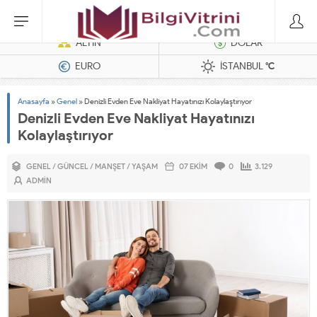
Dizel Jeneratörler
ALTIN
DOLAR
EURO
İSTANBUL
°C
Anasayfa
»
Genel
»
Denizli Evden Eve Nakliyat Hayatınızı Kolaylaştırıyor
Denizli Evden Eve Nakliyat Hayatınızı
Kolaylaştırıyor
GENEL
/
GÜNCEL
/
MANŞET
/
YAŞAM
07 EKIM
0
3.129
ADMIN