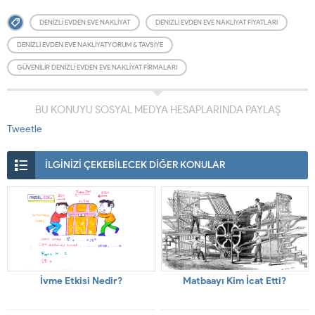
DENIZLI EVDEN EVE NAKLIYAT
DENIZLI EVDEN EVE NAKLIYAT FIYATLARI
DENIZLI EVDEN EVE NAKLIYATYORUM & TAVSIYE
GÜVENILIR DENIZLI EVDEN EVE NAKLIYAT FIRMALARI
BU KONUYU SOSYAL MEDYA HESAPLARINDA PAYLAŞ
Tweetle
İLGİNİZİ ÇEKEBİLECEK DİĞER KONULAR
İvme Etkisi Nedir?
Matbaayı Kim İcat Etti?