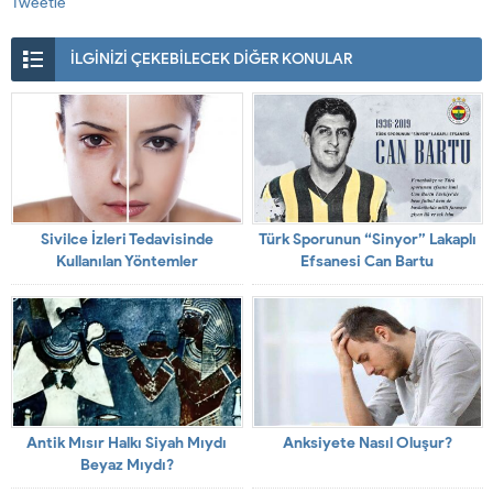
Tweetle
İLGİNİZİ ÇEKEBİLECEK DİĞER KONULAR
Sivilce İzleri Tedavisinde
Türk Sporunun “Sinyor” Lakaplı
Kullanılan Yöntemler
Efsanesi Can Bartu
Antik Mısır Halkı Siyah Mıydı
Anksiyete Nasıl Oluşur?
Beyaz Mıydı?