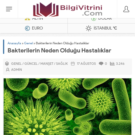
Dizel Jeneratörler
ALTIN
DOLAR
EURO
İSTANBUL
°C
Anasayfa
»
Genel
»
Bakterilerin Neden Olduğu Hastalıklar
Bakterilerin Neden Olduğu Hastalıklar
GENEL
/
GÜNCEL
/
MANŞET
/
SAĞLIK
17 AĞUSTOS
0
3.246
ADMIN