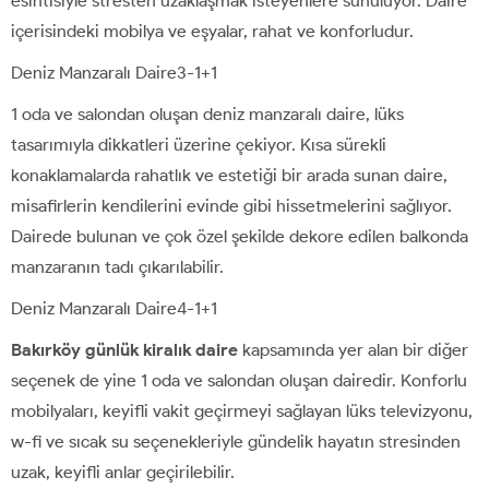
esintisiyle stresten uzaklaşmak isteyenlere sunuluyor. Daire
içerisindeki mobilya ve eşyalar, rahat ve konforludur.
Deniz Manzaralı Daire3-1+1
1 oda ve salondan oluşan deniz manzaralı daire, lüks
tasarımıyla dikkatleri üzerine çekiyor. Kısa sürekli
konaklamalarda rahatlık ve estetiği bir arada sunan daire,
misafirlerin kendilerini evinde gibi hissetmelerini sağlıyor.
Dairede bulunan ve çok özel şekilde dekore edilen balkonda
manzaranın tadı çıkarılabilir.
Deniz Manzaralı Daire4-1+1
Bakırköy günlük kiralık daire
kapsamında yer alan bir diğer
seçenek de yine 1 oda ve salondan oluşan dairedir. Konforlu
mobilyaları, keyifli vakit geçirmeyi sağlayan lüks televizyonu,
w-fi ve sıcak su seçenekleriyle gündelik hayatın stresinden
uzak, keyifli anlar geçirilebilir.