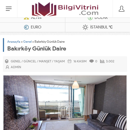
Dizel Jeneratörler
ALTIN
DOLAR
EURO
İSTANBUL
°C
Anasayfa
»
Genel
»
Bakırköy Günlük Daire
Bakırköy Günlük Daire
GENEL
/
GÜNCEL
/
MANŞET
/
YAŞAM
16 KASIM
0
3.002
ADMIN