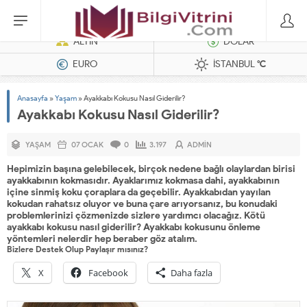
Dizel Jeneratörler
ALTIN
DOLAR
EURO
İSTANBUL
°C
Anasayfa
»
Yaşam
»
Ayakkabı Kokusu Nasıl Giderilir?
Ayakkabı Kokusu Nasıl Giderilir?
YAŞAM
07 OCAK
0
3.197
ADMIN
Hepimizin başına gelebilecek, birçok nedene bağlı olaylardan birisi
ayakkabının kokmasıdır. Ayaklarımız kokmasa dahi, ayakkabının
içine sinmiş koku çoraplara da geçebilir. Ayakkabıdan yayılan
kokudan rahatsız oluyor ve buna çare arıyorsanız, bu konudaki
problemlerinizi çözmenizde sizlere yardımcı olacağız. Kötü
ayakkabı kokusu nasıl giderilir? Ayakkabı kokusunu önleme
yöntemleri nelerdir hep beraber göz atalım.
Bizlere Destek Olup Paylaşır mısınız?
X
Facebook
Daha fazla