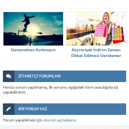
Denemekten Korkmayın
Alışverişde İndirim Zamanı
Dikkat Edilmesi Gerekenler
ZİYARETÇİ YORUMLARI
Henüz yorum yapılmamış. İlk yorumu aşağıdaki form aracılığıyla siz
yapabilirsiniz.
BİR YORUM YAZ
Yorum yapabilmek için
oturum açmalısınız
.