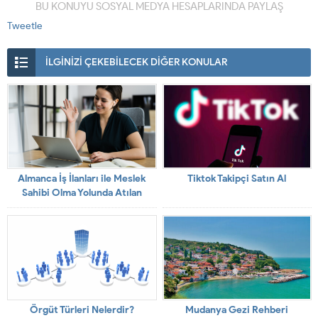
BU KONUYU SOSYAL MEDYA HESAPLARINDA PAYLAŞ
Tweetle
İLGİNİZİ ÇEKEBİLECEK DİĞER KONULAR
Almanca İş İlanları ile Meslek
Tiktok Takipçi Satın Al
Sahibi Olma Yolunda Atılan
Adımlar
Örgüt Türleri Nelerdir?
Mudanya Gezi Rehberi