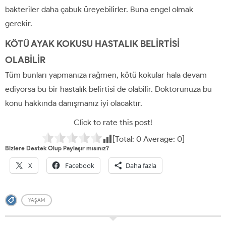
bakteriler daha çabuk üreyebilirler. Buna engel olmak
gerekir.
KÖTÜ AYAK KOKUSU HASTALIK BELİRTİSİ
OLABİLİR
Tüm bunları yapmanıza rağmen, kötü kokular hala devam
ediyorsa bu bir hastalık belirtisi de olabilir. Doktorunuza bu
konu hakkında danışmanız iyi olacaktır.
Click to rate this post!
[Total:
0
Average:
0
]
Bizlere Destek Olup Paylaşır mısınız?
X
Facebook
Daha fazla
YAŞAM