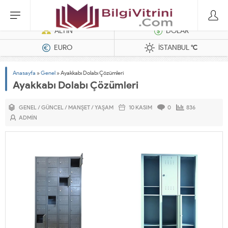
Dizel Jeneratörler
ALTIN
DOLAR
EURO
İSTANBUL
°C
Anasayfa
»
Genel
»
Ayakkabı Dolabı Çözümleri
Ayakkabı Dolabı Çözümleri
GENEL
/
GÜNCEL
/
MANŞET
/
YAŞAM
10 KASIM
0
836
ADMIN