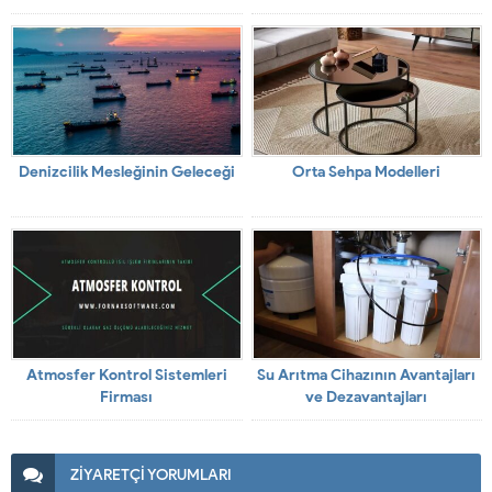
Denizcilik Mesleğinin Geleceği
Orta Sehpa Modelleri
Atmosfer Kontrol Sistemleri
Su Arıtma Cihazının Avantajları
Firması
ve Dezavantajları
ZİYARETÇİ YORUMLARI