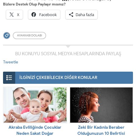
Bizlere Destek Olup Paylaşır mısınız?
X
Facebook
Daha fazla
AYAKKABI DOLABI
BU KONUYU SOSYAL MEDYA HESAPLARINDA PAYLAŞ
Tweetle
İLGİNİZİ ÇEKEBİLECEK DİĞER KONULAR
Akraba Evliliğinde Çocuklar
Zeki Bir Kadınla Beraber
Neden Sakat Doğar
Olduğunuzun 10 Belirtisi