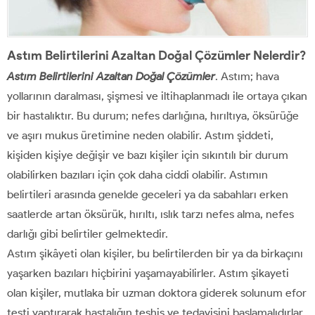
Astım Belirtilerini Azaltan Doğal Çözümler Nelerdir?
Astım Belirtilerini Azaltan Doğal Çözümler
. Astım; hava
yollarının daralması, şişmesi ve iltihaplanmadı ile ortaya çıkan
bir hastalıktır. Bu durum; nefes darlığına, hırıltıya, öksürüğe
ve aşırı mukus üretimine neden olabilir. Astım şiddeti,
kişiden kişiye değişir ve bazı kişiler için sıkıntılı bir durum
olabilirken bazıları için çok daha ciddi olabilir. Astımın
belirtileri arasında genelde geceleri ya da sabahları erken
saatlerde artan öksürük, hırıltı, ıslık tarzı nefes alma, nefes
darlığı gibi belirtiler gelmektedir.
Astım şikâyeti olan kişiler, bu belirtilerden bir ya da birkaçını
yaşarken bazıları hiçbirini yaşamayabilirler. Astım şikayeti
olan kişiler, mutlaka bir uzman doktora giderek solunum efor
testi yaptırarak hastalığın teşhis ve tedavisini başlamalıdırlar.