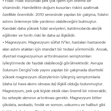
• Folat: Folat vücuttaki pek çok işlem için önemli bir
vitamindir. Hamilelikte doğum kusurları riskini azaltmak
özellikle önemlidir. 2010 senesinde yapılan bir çalışma, folatın
astımı önlemeye bile yardımcı olabileceğini bulmuştur.
Kandaki daha yüksek folat seviyeleri, katılımcılarda alerjik
eğilimler ve hırıltı riski ile daha az ilişkilidir.
• Magnezyum: Magnezyum sülfat IV’ler, hastaları hastanede
alan astım atakları için standart bir tedavi yöntemidir. Ancak,
diyetsel magnezyumun arttırılmasının semptomları
iyileştirmede de faydalı olabileceği görülmektedir. Avrupa
Solunum Dergisi’nde yayını yapılan bir çalışmada diyetteki
yüksek magnezyum düzeylerinin iyileşmiş semptomlarla
(daha iyi hava akımı olmasa da) ilişkili olduğu bulunmuştur.
Magnezyum, pek çok kişide eksik olan önemli bir mineraldir,
bu sebeple alımının artırılması gerekir. Magnezyum bitter
çikolata, avokado, fındık ve somon, uskumru ve halibut gibi