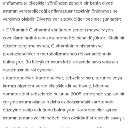
enflamatuar bileşikler yönünden zengin bir besin diyeti,
astımın yaratabileceği enflamatuar tepkinin önlenmesine
yardımcı olabilir. Diyette yer alacak diğer besinler şunlardır:
• C Vitamini: C vitamini yönünden zengin meyve yiyen
çocukların hırıltılı olma muhtemellığı daha düşüktür. Klinik bir
gözden geçirme ayrıca, C vitamininin histamin ve
prostaglandinlerin metabolizmasında rol oynadığını da
bulmuştur. Bu bileşikler astım krizi sırasında hava yolunun
daralmasında rol oynarlar.
• Karotenoidler: Karotenoidler, sebzelere sarı, turuncu veya
kırmızı pigment veren bileşiklerdir ve havuç, biber ve
domates gibi sebzelerde bulunur. 2005 senesinde yapılan bir
çalışma astımı olanların daha az dolaşımdaki karotenoid
düzeyine sahip olduğunu bulmuştur. Karotenoidler ayrıca
astımın potansiyel bir sebebi olan oksidatif stresle de savaşır.