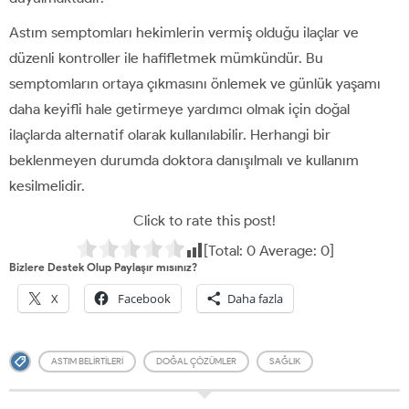
Astım semptomları hekimlerin vermiş olduğu ilaçlar ve
düzenli kontroller ile hafifletmek mümkündür. Bu
semptomların ortaya çıkmasını önlemek ve günlük yaşamı
daha keyifli hale getirmeye yardımcı olmak için doğal
ilaçlarda alternatif olarak kullanılabilir. Herhangi bir
beklenmeyen durumda doktora danışılmalı ve kullanım
kesilmelidir.
Click to rate this post!
[Total:
0
Average:
0
]
Bizlere Destek Olup Paylaşır mısınız?
X
Facebook
Daha fazla
ASTIM BELIRTILERI
DOĞAL ÇÖZÜMLER
SAĞLIK