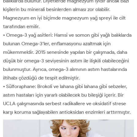
balıklarda bulunur. Diyetlerde magnezyum iyidir ancak bazı
kişilerin bu minerali besinlerden alması zor olabilir.
Magnezyum en iyi biçimde magnezyum yağ spreyi ile cilt
tarafından emilir.
• Omega-3 yağ asitleri: Hamsi ve somon gibi yağlı balıklarda
bulunan Omega-3’ler, enflamasyonu azaltmak için
mükemmeldir. 2015 senesinde yapılan bir çalışmada, daha
düşük bir omega-3 seviyesinin astım ile ilişkili olabileceğini
bulunmuştur. Ayrıca, omega-3 alımının astım hastalarında
iltihabı çözdüğü de tespit edilmiştir.
• Sülforaphane: Brokoli ve lahana gibi lahana gibi sebzeler,
astım hastaları için yararlı olabilecek bu bileşiği içerir. Bir
UCLA çalışmasında serbest radikallere ve oksidatif strese
karşı koruma sağlayabilen antioksidan enzimleri arttırmıştır.