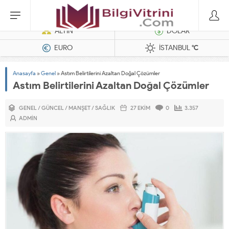
Dizel Jeneratörler
ALTIN
DOLAR
EURO
İSTANBUL
°C
Anasayfa
»
Genel
»
Astım Belirtilerini Azaltan Doğal Çözümler
Astım Belirtilerini Azaltan Doğal Çözümler
GENEL
/
GÜNCEL
/
MANŞET
/
SAĞLIK
27 EKIM
0
3.357
ADMIN