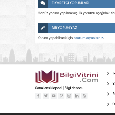
ZİYARETÇİ YORUMLARI
Henüz yorum yapılmamış. İlk yorumu aşağıdaki form a
BİR YORUM YAZ
Yorum yapabilmek için
oturum açmalısınız
.
İ
Y
Sanal ansiklopedi | Bilgi deposu
R
Ü