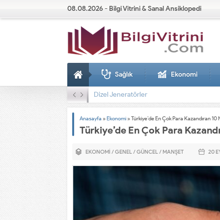
08.08.2026 - Bilgi Vitrini & Sanal Ansiklopedi
Sağlık
Ekonomi
Dizel Jeneratörler
Anasayfa
»
Ekonomi
»
Türkiye’de En Çok Para Kazandıran 10 
Türkiye’de En Çok Para Kazand
EKONOMI
/
GENEL
/
GÜNCEL
/
MANŞET
20 E