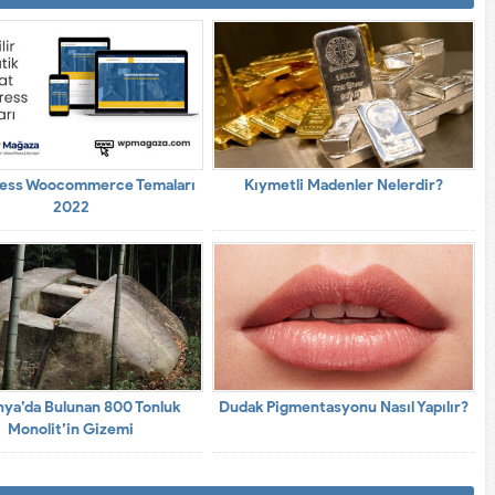
ess Woocommerce Temaları
Kıymetli Madenler Nelerdir?
2022
ya’da Bulunan 800 Tonluk
Dudak Pigmentasyonu Nasıl Yapılır?
Monolit’in Gizemi