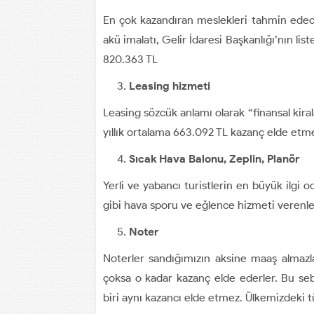
En çok kazandıran meslekleri tahmin edec
akü imalatı, Gelir İdaresi Başkanlığı’nın liste
820.363 TL
Leasing hizmeti
Leasing sözcük anlamı olarak “finansal kira
yıllık ortalama 663.092 TL kazanç elde etm
Sıcak Hava Balonu, Zeplin, Planör
Yerli ve yabancı turistlerin en büyük ilgi 
gibi hava sporu ve eğlence hizmeti verenler
Noter
Noterler sandığımızın aksine maaş almazlar
çoksa o kadar kazanç elde ederler. Bu sebe
biri aynı kazancı elde etmez. Ülkemizdeki t