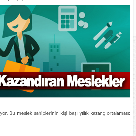
yor. Bu meslek sahiplerinin kişi başı yıllık kazanç ortalaması: