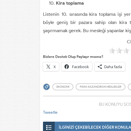
Kira toplama
Listenin 10. sırasında kira toplama işi y
böyle geniş bir pazara sahip olan kira 
şaşırmamak gerek. Bu mesleği yapanlar kişi 
Cl
Bizlere Destek Olup Paylaşır mısınız?
X
Facebook
Daha fazla
EKONOMI
PARA KAZANDIRAN MESLEKLER
BU KONUYU SOS
Tweetle
İLGİNİZİ ÇEKEBİLECEK DİĞER KONUL