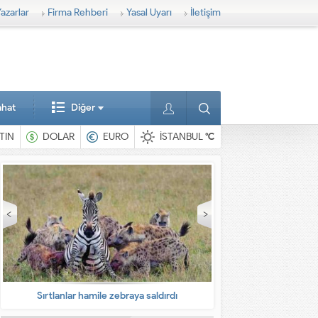
azarlar
Firma Rehberi
Yasal Uyarı
İletişim
ahat
Diğer
TIN
DOLAR
EURO
İSTANBUL
°C
En ilginç hayvanlar
Babalarına bıra