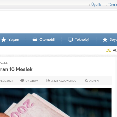
Üyelik
Tüm Y
Yaşam
Otomobil
Teknoloji
Sey
AL
Meslek
ıran 10 Meslek
YLÜL
2021
0
YORUM
3.323
KEZ OKUNDU
ADMIN
Sırtlanlar hamile zebraya saldırdı