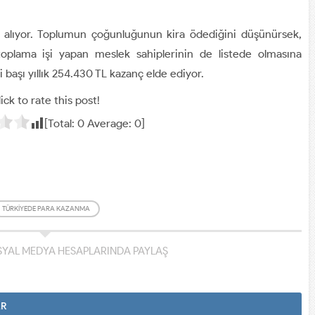
er alıyor. Toplumun çoğunluğunun kira ödediğini düşünürsek,
toplama işi yapan meslek sahiplerinin de listede olmasına
başı yıllık 254.430 TL kazanç elde ediyor.
ick to rate this post!
[Total:
0
Average:
0
]
TÜRKIYEDE PARA KAZANMA
YAL MEDYA HESAPLARINDA PAYLAŞ
AR