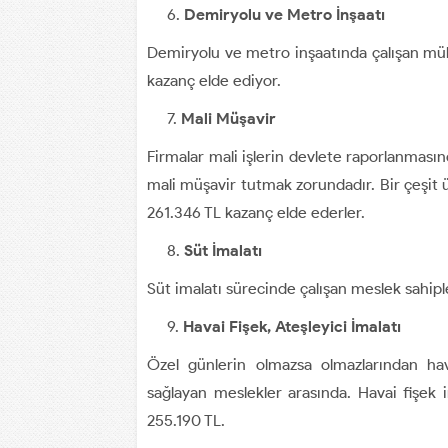
Demiryolu ve Metro İnşaatı
Demiryolu ve metro inşaatında çalışan mühe
kazanç elde ediyor.
Mali Müşavir
Firmalar mali işlerin devlete raporlanmasın
mali müşavir tutmak zorundadır. Bir çeşit 
261.346 TL kazanç elde ederler.
Süt İmalatı
Süt imalatı sürecinde çalışan meslek sahiple
Havai Fişek, Ateşleyici İmalatı
Özel günlerin olmazsa olmazlarından hav
sağlayan meslekler arasında. Havai fişek im
255.190 TL.