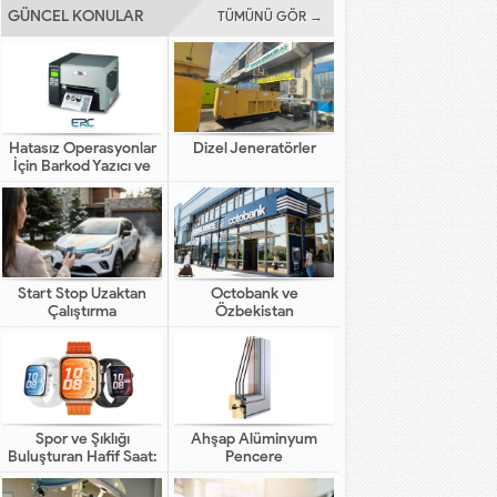
GÜNCEL KONULAR
TÜMÜNÜ GÖR →
Hatasız Operasyonlar
Dizel Jeneratörler
İçin Barkod Yazıcı ve
Otomasyon Sistemleri
Start Stop Uzaktan
Octobank ve
Çalıştırma
Özbekistan
Bankalarının Dijital
Finansal Altyapının
Gelişimindeki Yeni Rolü
Spor ve Şıklığı
Ahşap Alüminyum
Buluşturan Hafif Saat:
Pencere
HUAWEI WATCH FIT 5
Pro