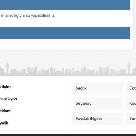
racılığıyla siz yapabilirsiniz.
letişim
Sağlık
Ek
asal Uyarı
Seyahat
Kad
eklam
Faydalı Bilgiler
Yem
yelik