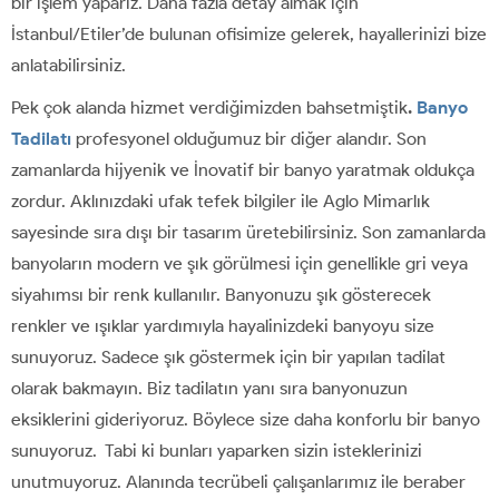
bir işlem yaparız. Daha fazla detay almak için
İstanbul/Etiler’de bulunan ofisimize gelerek, hayallerinizi bize
anlatabilirsiniz.
Pek çok alanda hizmet verdiğimizden bahsetmiştik
.
Banyo
Tadilatı
profesyonel olduğumuz bir diğer alandır. Son
zamanlarda hijyenik ve İnovatif bir banyo yaratmak oldukça
zordur. Aklınızdaki ufak tefek bilgiler ile Aglo Mimarlık
sayesinde sıra dışı bir tasarım üretebilirsiniz. Son zamanlarda
banyoların modern ve şık görülmesi için genellikle gri veya
siyahımsı bir renk kullanılır. Banyonuzu şık gösterecek
renkler ve ışıklar yardımıyla hayalinizdeki banyoyu size
sunuyoruz. Sadece şık göstermek için bir yapılan tadilat
olarak bakmayın. Biz tadilatın yanı sıra banyonuzun
eksiklerini gideriyoruz. Böylece size daha konforlu bir banyo
sunuyoruz. Tabi ki bunları yaparken sizin isteklerinizi
unutmuyoruz. Alanında tecrübeli çalışanlarımız ile beraber