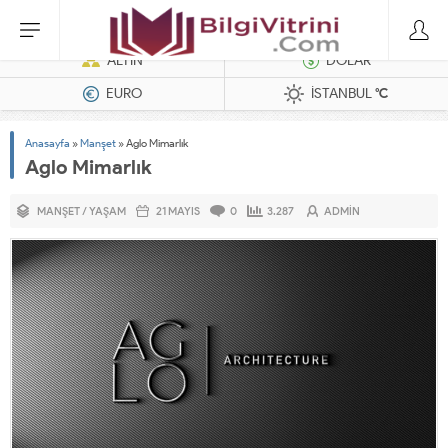
Dizel Jeneratörler
ALTIN
DOLAR
EURO
İSTANBUL
°C
Anasayfa
»
Manşet
»
Aglo Mimarlık
Aglo Mimarlık
MANŞET
/
YAŞAM
21 MAYIS
0
3.287
ADMIN