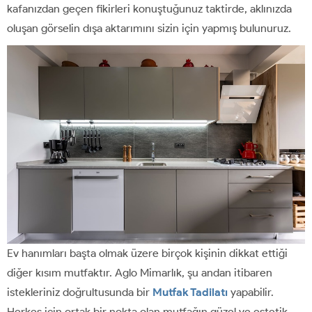
kafanızdan geçen fikirleri konuştuğunuz taktirde, aklınızda
oluşan görselin dışa aktarımını sizin için yapmış bulunuruz.
Ev hanımları başta olmak üzere birçok kişinin dikkat ettiği
diğer kısım mutfaktır. Aglo Mimarlık, şu andan itibaren
istekleriniz doğrultusunda bir
Mutfak Tadilatı
yapabilir.
Herkes için ortak bir nokta olan mutfağın güzel ve estetik