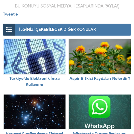
BU KONUYU SOSYAL MEDYA HESAPLARINDA PAYLAŞ
Tweetle
İLGİNİZİ ÇEKEBİLECEK DİĞER KONULAR
Türkiye’de Elektronik İmza
Aspir Bitkisi Faydaları Nelerdir?
Kullanımı
Harvard Sınıflandırma Sistemi
Whatsapta Durum Paylaşımı