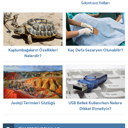
Sıkıntısız Yolları
Kaplumbağaların Özellikleri
Kaç Defa Sezaryen Olunabilir?
Nelerdir?
Jeoloji Terimleri Sözlüğü
USB Bellek Kullanırken Nelere
Dikkat Etmeliyiz?