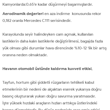
Kamyonlarda:0.65’e kadar düşürmeyi başarmışlardır.
Aerodinamik değerleri
en aza indirme konusunda rekor
0,182 oranla Mercedes C111 serisindedir.
Karayolunda seyir halindeyken cam açmak, kullanılan
lastiklerin daha kalın lastiklerle değiştirilmesi, bagajda fazla
yük olması gibi durumlar hava direncinde %10-12 ‘lik bir artış
oranına neden olmaktadır.
Havanın otomobil üstünde kaldırma kuvveti etkisi
,
Tayfun, hortum gibi şiddetli rüzgarların tehlikeli kabul
etmelerinin bir nedeni de alçaktan eserek yukarıya doğru
basınç oluşturarak yukarı doğru savurma yaratmasıdır.
İşte yüksek hızdaki araçların hızları arttıkça üstlerindeki
basınç düşmektedir. Bu düşüş nedeniyle araç emiş etkisi