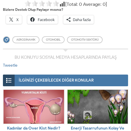
[Total:
0
Average:
0
]
Bizlere Destek Olup Paylaşır mısınız?
X
Facebook
Daha fazla
AERODINAMIK
OTOMOBIL
OTOMOTIV SEKTÖRÜ
BU KONUYU SOSYAL MEDYA HESAPLARINDA PAYLAŞ
Tweetle
İLGİNİZİ ÇEKEBİLECEK DİĞER KONULAR
Kadınlar da Over Kist Nedir?
Enerji Tasarrufunun Kolay Ve