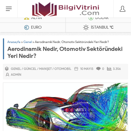
Dizel Jeneratörler
ALTIN
DOLAR
EURO
İSTANBUL
°C
Anasayfa
»
Genel
»
Aerodinamik Nedir, Otomotiv Sektöründeki Yeri Nedir?
Aerodinamik Nedir, Otomotiv Sektöründeki
Yeri Nedir?
GENEL
/
GÜNCEL
/
MANŞET
/
OTOMOBIL
10 MAYIS
0
3.356
ADMIN