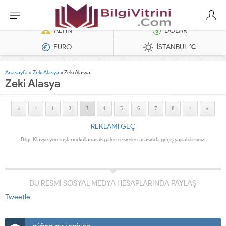
Hatasız Operasyonlar İçin Barkod Yazıcı ve Otomasyon Sistemleri
ALTIN
DOLAR
EURO
İSTANBUL
°C
Anasayfa
»
Zeki Alasya
»
Zeki Alasya
Zeki Alasya
«
1
2
3
4
5
6
7
8
»
<
>
REKLAMI GEÇ
Bilgi: Klavye yön tuşlarını kullanarak galeri resimleri arasında geçiş yapabilirsiniz.
BU RESMİ SOSYAL MEDYA HESAPLARINDA PAYLAŞ
Tweetle