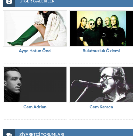
DİĞER GALERİLER
Ayşe Hatun Önal
Bulutsuzluk Özlemi
Cem Adrian
Cem Karaca
ZİYARETÇİ YORUMLARI