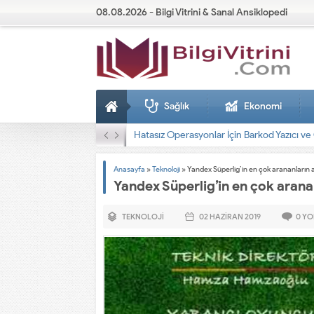
08.08.2026 - Bilgi Vitrini & Sanal Ansiklopedi
Sağlık
Ekonomi
Dizel Jeneratörler
Anasayfa
»
Teknoloji
»
Yandex Süperlig’in en çok arananların a
Yandex Süperlig’in en çok aranan
TEKNOLOJI
02 HAZIRAN
2019
0
YO