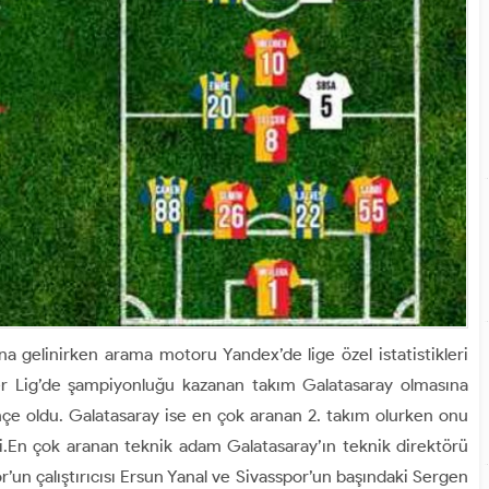
gelinirken arama motoru Yandex’de lige özel istatistikleri
per Lig’de şampiyonluğu kazanan takım Galatasaray olmasına
çe oldu. Galatasaray ise en çok aranan 2. takım olurken onu
ti.En çok aranan teknik adam Galatasaray’ın teknik direktörü
n çalıştırıcısı Ersun Yanal ve Sivasspor’un başındaki Sergen