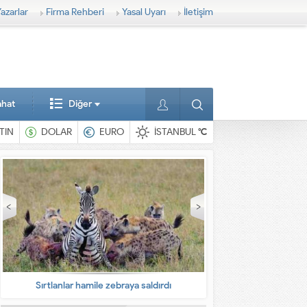
azarlar
Firma Rehberi
Yasal Uyarı
İletişim
ahat
Diğer
TIN
DOLAR
EURO
İSTANBUL
°C
Sırtlanlar hamile zebraya saldırdı
En ilginç 