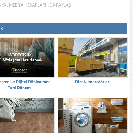
YAL MEDYA HESAPLARINDA PAYLAŞ
AR
eşme ile Dijital Dönüşümde
Dizel Jeneratörler
Yeni Dönem