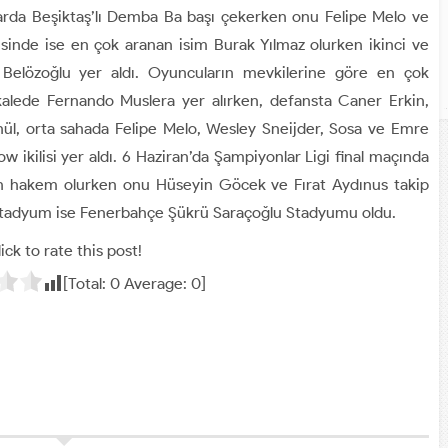
larda Beşiktaş’lı Demba Ba başı çekerken onu Felipe Melo ve
isinde ise en çok aranan isim Burak Yılmaz olurken ikinci ve
Belözoğlu yer aldı. Oyuncuların mevkilerine göre en çok
kalede Fernando Muslera yer alırken, defansta Caner Erkin,
nül, orta sahada Felipe Melo, Wesley Sneijder, Sosa ve Emre
 ikilisi yer aldı. 6 Haziran’da Şampiyonlar Ligi final maçında
an hakem olurken onu Hüseyin Göcek ve Fırat Aydınus takip
 stadyum ise Fenerbahçe Şükrü Saraçoğlu Stadyumu oldu.
ick to rate this post!
[Total:
0
Average:
0
]