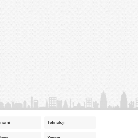
onomi
Teknoloji
ınca
Yaşam