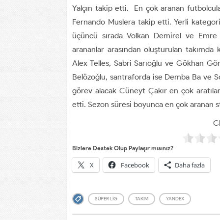
Yalçın takip etti. En çok aranan futbolcu
Fernando Muslera takip etti. Yerli kategor
üçüncü sırada Volkan Demirel ve Emre 
arananlar arasından oluşturulan takımda 
Alex Telles, Sabri Sarıoğlu ve Gökhan Gö
Belözoğlu, santraforda ise Demba Ba ve Sow
görev alacak Cüneyt Çakır en çok aratıl
etti. Sezon süresi boyunca en çok aranan
Cl
Bizlere Destek Olup Paylaşır mısınız?
X
Facebook
Daha fazla
SÜPER LIG
TAKIM
YANDEX