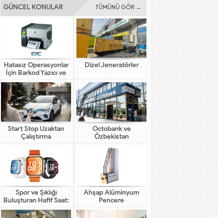
GÜNCEL KONULAR
TÜMÜNÜ GÖR →
Hatasız Operasyonlar
Dizel Jeneratörler
İçin Barkod Yazıcı ve
Otomasyon Sistemleri
Start Stop Uzaktan
Octobank ve
Çalıştırma
Özbekistan
Bankalarının Dijital
Finansal Altyapının
Gelişimindeki Yeni Rolü
Spor ve Şıklığı
Ahşap Alüminyum
Buluşturan Hafif Saat:
Pencere
HUAWEI WATCH FIT 5
Pro