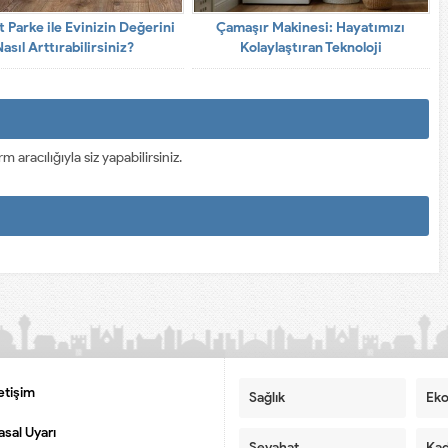
 Parke ile Evinizin Değerini
Çamaşır Makinesi: Hayatımızı
Nasıl Arttırabilirsiniz?
Kolaylaştıran Teknoloji
racılığıyla siz yapabilirsiniz.
letişim
Sağlık
Ek
asal Uyarı
Seyahat
Kad