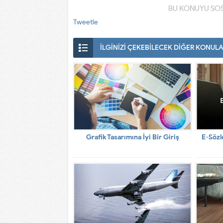
BU KONUYU SOS
Tweetle
İLGİNİZİ ÇEKEBİLECEK DİĞER KONUL
Grafik Tasarımına İyi Bir Giriş
E-Sözl