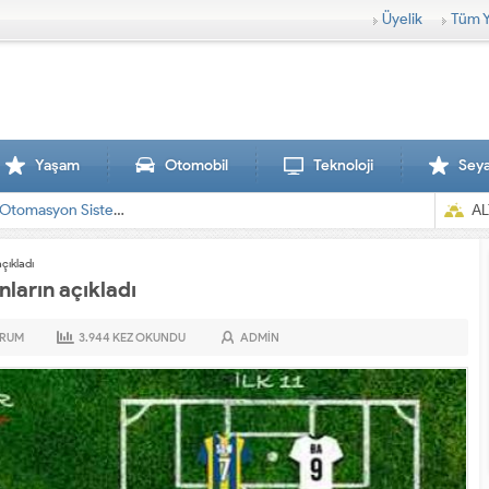
Üyelik
Tüm Y
Yaşam
Otomobil
Teknoloji
Sey
AL
çıkladı
ların açıkladı
RUM
3.944
KEZ OKUNDU
ADMIN